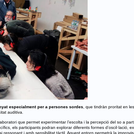
nyat especialment per a persones sordes
, que tindràn proritat en le
itat auditiva.
boratori que permet experimentar l’escolta i la percepció del so a parti
cífics, els participants podran explorar diferents formes d’oscil·lació, ex
ai ressonant i amb sensibilitat tàctil. Aquest entorn permetrà la improvis