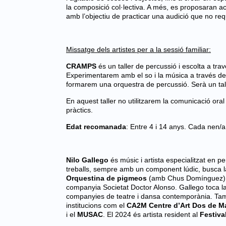
la composició col·lectiva. A més, es proposaran act
amb l’objectiu de practicar una audició que no requ
Missatge dels artistes per a la sessió familiar:
CRAMPS
és un taller de percussió i escolta a trav
Experimentarem amb el so i la música a través de le
formarem una orquestra de percussió. Serà un taller 
En aquest taller no utilitzarem la comunicació oral 
pràctics.
Edat recomanada
: Entre 4 i 14 anys. Cada nen
Nilo Gallego
és músic i artista especialitzat en 
treballs, sempre amb un component lúdic, busca la 
Orquestina de pigmeos
(amb Chus Domínguez) i 
companyia Societat Doctor Alonso. Gallego toca la b
companyies de teatre i dansa contemporània. També
institucions com el
CA2M Centre d’Art Dos de M
i el
MUSAC
. El 2024 és artista resident al
Festiva