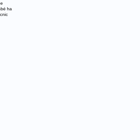
de
mbé ha
cnic