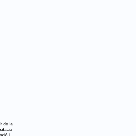
s
r de la
citació
ació i