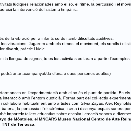
ivitats lúdiques relacionades amb el so, el ritme, la percussió i el mov
ereixi la intervenció del sistema timpànic.
és de la vibració per a infants sords i amb dificultats auditives.
s vibracions. Jugarem amb els ritmes, el moviment, els sorolls i el sile
divertit, pràctic i lúdic.
ni la llengua de signes; totes les activitats es faran a partir d’exemples
/a podrà anar acompanyat/da d’una o dues persones adultes)
performances on l’experimentació amb el so és el punt de partida. En els
interacció amb l’entorn quotidià. Forma part del col·lectiu experiment
col·labora habitualment amb artistes com Silvia Zayas, Alex Reynolds
ateria, la percussió i l’electrònica, i crea i dissenya espais sonors per
 imparteix tallers educatius sobre escolta i creació sonora a diverse
ayo de Móstoles
, el
MNCARS Museo Nacional Centro de Arte Reina
l TNT de Terrassa
.