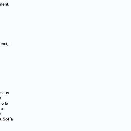
iment,
nci, i
 seus
al
 o la
 a
s
 Sofía