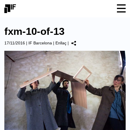
fxm-10-of-13
17/11/2016
|
IF Barcelona
|
Enllaç
|