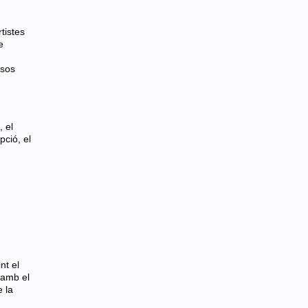
rtistes
e
ssos
, el
pció, el
nt el
 amb el
e la
,