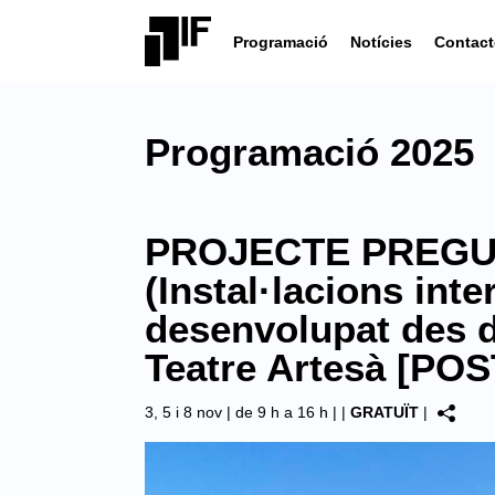
Programació
Notícies
Contact
Programació 2025
PROJECTE PREGUN
(Instal·lacions inte
desenvolupat des de
Teatre Artesà [PO
3, 5 i 8 nov | de 9 h a 16 h |
|
GRATUÏT
|