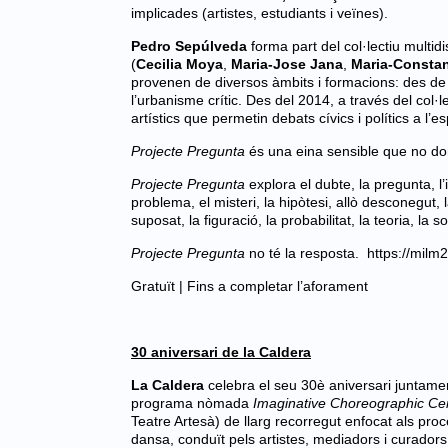
implicades (artistes, estudiants i veïnes).
Pedro Sepúlveda
forma part del col·lectiu multidi
(
Cecilia Moya
,
Maria-Jose Jana
,
Maria-Constan
provenen de diversos àmbits i formacions: des de la
l’urbanisme crític.
Des del 2014, a través del col·l
artístics que permetin debats cívics i polítics a l’es
Projecte Pregunta
és una eina sensible que no do
Projecte Pregunta
explora el dubte, la pregunta, l’i
problema, el misteri, la hipòtesi, allò desconegut, 
suposat, la figuració, la probabilitat, la teoria, la 
Projecte Pregunta
no té la resposta.
https://milm
Gratuït | Fins a completar l’aforament
30 aniversari de la Caldera
La Caldera
celebra el seu 30è aniversari juntam
programa nòmada
Imaginative Choreographic Ce
Teatre Artesà) de llarg recorregut enfocat als proc
dansa, conduït pels artistes, mediadors i curador