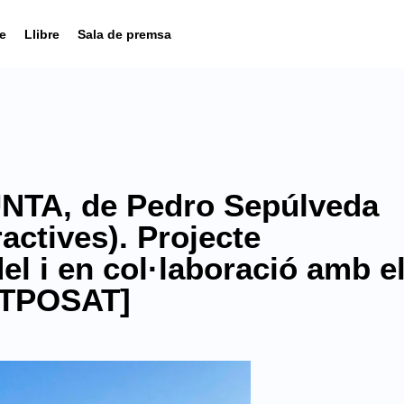
e
Llibre
Sala de premsa
TA, de Pedro Sepúlveda
ractives). Projecte
l i en col·laboració amb e
STPOSAT]