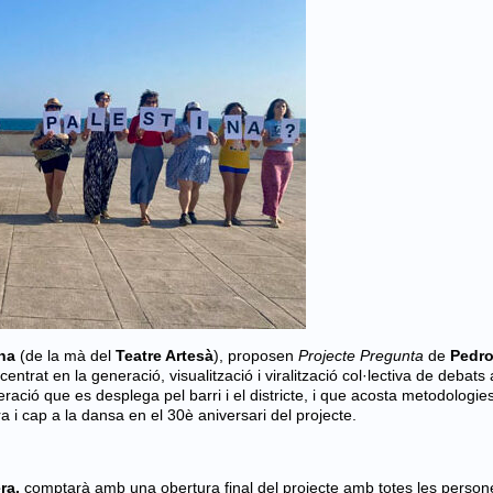
ona
(de la mà del
Teatre Artesà
), proposen
Projecte Pregunta
de
Pedr
entrat en la generació, visualització i viralització col·lectiva de debats 
ració que es desplega pel barri i el districte, i que acosta metodologie
a i cap a la dansa en el 30è aniversari del projecte.
ra,
comptarà amb una obertura final del projecte amb totes les person