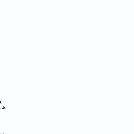
o
a
s de
es