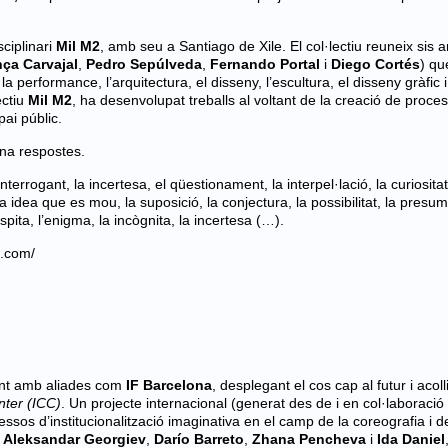
sciplinari
Mil M2
, amb seu a Santiago de Xile.
El col·lectiu reuneix sis a
ça Carvajal
,
Pedro Sepúlveda
,
Fernando Portal
i
Diego Cortés
) qu
 performance, l’arquitectura, el disseny, l’escultura, el disseny gràfic i
ectiu
Mil M2
, ha desenvolupat treballs al voltant de la creació de proce
pai públic.
na respostes.
nterrogant, la incertesa, el qüestionament, la interpel·lació, la curiositat
la idea que es mou, la suposició, la conjectura, la possibilitat, la presum
sospita, l’enigma, la incògnita, la incertesa (…).
2.com/
ent amb aliades com
IF Barcelona
, desplegant el cos cap al futur i acolli
nter (ICC)
.
Un projecte internacional (generat des de i en col·laboració
essos d’institucionalització imaginativa en el camp de la coreografia i d
s
Aleksandar Georgiev
,
Darío Barreto
,
Zhana Pencheva
i
Ida Daniel