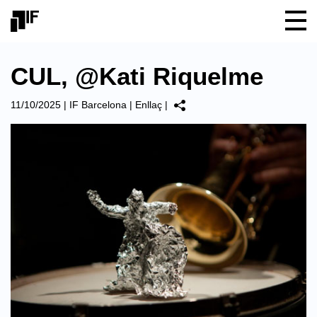
CUL, @Kati Riquelme
11/10/2025
|
IF Barcelona
|
Enllaç
|