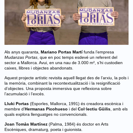
Als anys quaranta,
Mariano Portas Martí
funda l’empresa
Mudanzas Portas
, que en poc temps esdevé un referent del
sector a Mallorca.
Avui, en una nau de 3.000 m², s’hi custodien
caixes, llibres i objectes abandonats.
Aquest projecte artístic revisita aquell llegat des de l’arxiu, la pols i
la memòria, combinant la recontextualització i la resignificació
d’objectes.
Una proposta immersiva que reflexiona sobre
l’acumulació i l’excés.
Lluki Portas
(Esporles, Mallorca, 1991) és creadora escènica i
membre d’
Hermanas Picohueso
i del
Col·lectiu Güilis
, amb els
quals explora llenguatges no convencionals.
Joan Tomàs Martínez
(Palma, 1984) és doctor en Arts
Escèniques, dramaturg, poeta i guionista.