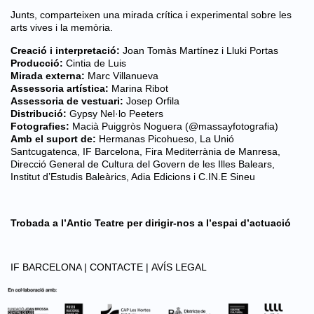
Junts, comparteixen una mirada crítica i experimental sobre les
arts vives i la memòria.
Creació i interpretació:
Joan Tomàs Martínez i Lluki Portas
Producció:
Cintia de Luis
Mirada externa:
Marc Villanueva
Assessoria artística:
Marina Ribot
Assessoria de vestuari:
Josep Orfila
Distribució:
Gypsy Nel·lo Peeters
Fotografies:
Macià Puiggròs Noguera (@massayfotografia)
Amb el suport de:
Hermanas Picohueso, La Unió
Santcugatenca, IF Barcelona, Fira Mediterrània de Manresa,
Direcció General de Cultura del Govern de les Illes Balears,
Institut d’Estudis Baleàrics, Adia Edicions i C.IN.E Sineu
Trobada a l’Antic Teatre per dirigir-nos a l’espai d’actuació
IF BARCELONA |
CONTACTE |
AVÍS LEGAL