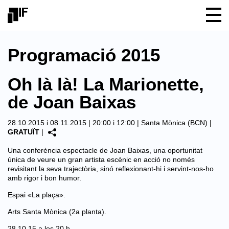
Programació 2015
Oh là là! La Marionette,
de Joan Baixas
28.10.2015 i 08.11.2015 | 20:00 i 12:00 |
Santa Mònica (BCN)
|
GRATUÏT
|
Una conferència espectacle de Joan Baixas, una oportunitat
única de veure un gran artista escènic en acció no només
revisitant la seva trajectòria, sinó reflexionant-hi i servint-nos-ho
amb rigor i bon humor.
Espai «La plaça».
Arts Santa Mònica (2a planta).
28.10.15 a les 20 h.