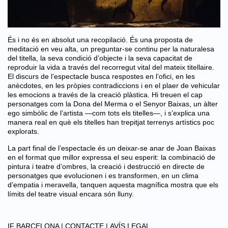
És i no és en absolut una recopilació. És una proposta de
meditació en veu alta, un preguntar-se continu per la naturalesa
del titella, la seva condició d’objecte i la seva capacitat de
reproduir la vida a través del recorregut vital del mateix titellaire.
El discurs de l’espectacle busca respostes en l’ofici, en les
anècdotes, en les pròpies contradiccions i en el plaer de vehicular
les emocions a través de la creació plàstica. Hi treuen el cap
personatges com la Dona del Merma o el Senyor Baixas, un àlter
ego simbòlic de l’artista —com tots els titelles—, i s’explica una
manera real en què els titelles han trepitjat terrenys artístics poc
explorats.
La part final de l’espectacle és un deixar-se anar de Joan Baixas
en el format que millor expressa el seu esperit: la combinació de
pintura i teatre d’ombres, la creació i destrucció en directe de
personatges que evolucionen i es transformen, en un clima
d’empatia i meravella, tanquen aquesta magnífica mostra que els
límits del teatre visual encara són lluny.
IF BARCELONA |
CONTACTE |
AVÍS LEGAL