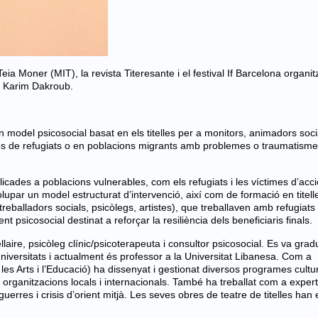
eia Moner (MIT), la revista Titeresante i el festival If Barcelona organi
s Karim Dakroub.
 model psicosocial basat en els titelles per a monitors, animadors soci
camps de refugiats o en poblacions migrants amb problemes o traumatism
licades a poblacions vulnerables, com els refugiats i les víctimes d’acc
olupar un model estructurat d’intervenció, així com de formació en titel
treballadors socials, psicòlegs, artistes), que treballaven amb refugiats 
sicosocial destinat a reforçar la resiliència dels beneficiaris finals.
ellaire, psicòleg clínic/psicoterapeuta i consultor psicosocial. Es va grad
niversitats i actualment és professor a la Universitat Libanesa. Com a
es Arts i l’Educació) ha dissenyat i gestionat diversos programes cultur
s organitzacions locals i internacionals. També ha treballat com a expert
erres i crisis d’orient mitjà. Les seves obres de teatre de titelles han 
.