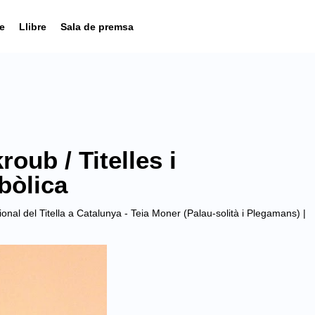
e
Llibre
Sala de premsa
oub / Titelles i
bòlica
nal del Titella a Catalunya - Teia Moner (Palau-solità i Plegamans)
|