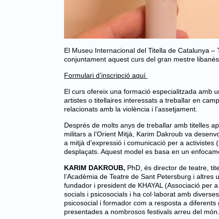
El Museu Internacional del Titella de Catalunya – T
conjuntament aquest curs del gran mestre libanè
Formulari d’inscripció aquí
El curs ofereix una formació especialitzada amb un
artistes o titellaires interessats a treballar en 
relacionats amb la violència i l’assetjament.
Després de molts anys de treballar amb titelles ap
militars a l’Orient Mitjà, Karim Dakroub va desenv
a mitjà d’expressió i comunicació per a activistes (
desplaçats. Aquest model es basa en un enfocament p
KARIM DAKROUB,
PhD, és director de teatre, tit
l’Acadèmia de Teatre de Sant Petersburg i altres u
fundador i president de KHAYAL (Associació per a l
socials i psicosocials i ha col·laborat amb diverse
psicosocial i formador com a resposta a diferents gu
presentades a nombrosos festivals arreu del món