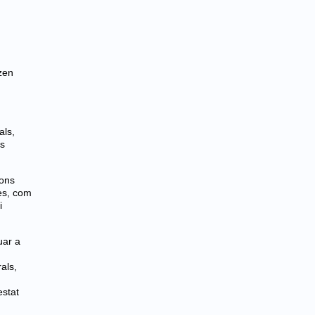
tzen
als,
es
ions
les, com
i
uar a
als,
estat