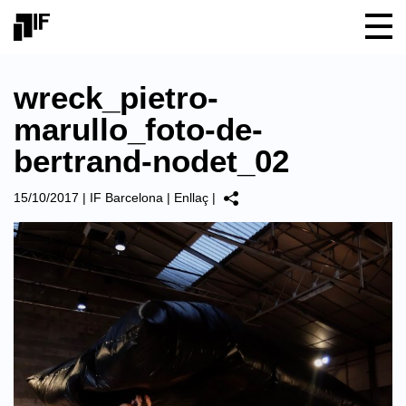
wreck_pietro-
marullo_foto-de-
bertrand-nodet_02
15/10/2017
|
IF Barcelona
|
Enllaç
|