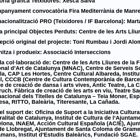
oria gràfica Teixidores: Xesca Salvà
anyament convocatòria Fira Mediterrània de Manres
nacionalització PRO (Teixidores / IF Barcelona): Mart
a principal Objectes Perduts: Centre de les Arts Lli
pció original del projecte: Toni Rumbau i Jordi Alo
itza i produeix: Associació Interseccions
a col·laboració de: Centre de les Arts Lliures de l
nal d’Art de Catalunya (MNAC), Centre de Serveis Soc
la, CAP Les Hortes, Centre Cultural Albareda, Institu
, CCCB (Centre de Cultura Contemporània de Barcelon
e de creació de dansa i arts vives, Antic Teatre, La C
ruch. Fàbrica de creació de les arts en viu, Teatre S
nacional dels Titelles de Catalunya – Teia Moner, Esp
sa, RITTO, Baleària, Titeresante, La Cañada.
l suport de: Oficina de Suport a la Iniciativa Cultur
alitat de Catalunya, Institut de Cultura de l’Ajunta
lona, INAEM, Acción Cultural Española (AC/E), Ajun
de Llobregat, Ajuntament de Santa Coloma de Gramen
mans, Institut d’Estudis Baleàrics, Fundació SGAE.