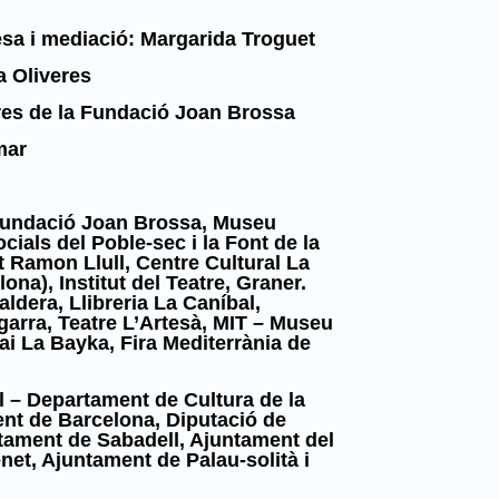
a i mediació: Margarida Troguet
a Oliveres
ures de la Fundació Joan Brossa
mar
a Fundació Joan Brossa, Museu
ials del Poble-sec i la Font de la
t Ramon Llull, Centre Cultural La
a), Institut del Teatre, Graner.
aldera, Llibreria La Caníbal,
agarra, Teatre L’Artesà, MIT – Museu
ai La Bayka, Fira Mediterrània de
al – Departament de Cultura de la
ment de Barcelona, Diputació de
tament de Sabadell, Ajuntament del
et, Ajuntament de Palau-solità i