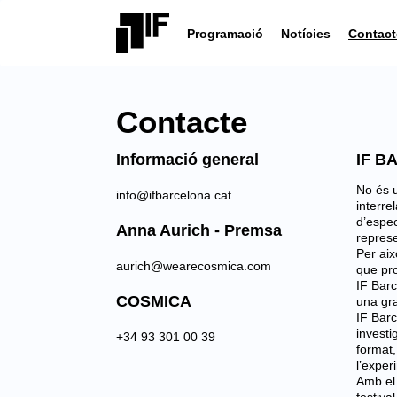
Programació
Notícies
Contact
Contacte
Informació general
IF B
IF
No és u
info@ifbarcelona.cat
Barce
interre
és
d’espec
Anna Aurich - Premsa
una
represen
plataf
Per aix
aurich@wearecosmica.com
que
que pro
té
IF Barc
COSMICA
com
una gra
a
IF Barc
object
investi
+34 93 301 00 39
foment
format,
i
l’exper
visibilit
Amb el 
el