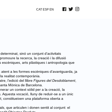
CAT
ESP
EN
terminat, sinó un conjunt d’activitats
promoure la recerca, la creació i la difusió
ts escèniques, arts plàstiques i antropologia que
t atent a les formes escèniques d’avantguarda, ja
la realitat contemporània.
e, l’edició del llibre
Figures del Desdoblament
,
 Santa Mònica de Barcelona.
erar un context sòlid per a la creació, la
tes. Aquesta vocació, lluny de reduir-se a un únic
nt, constitueixen una plataforma oberta a
s, que articulen i donen sentit al conjunt: el