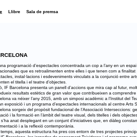
e
Llibre
Sala de premsa
ARCELONA
na programació d’espectacles concentrada un cop a l’any en un espai de
lona
lacionades que es retroalimenten entre elles i que tenen com a finalitat 
tacles, instal·lacions i esdeveniments vinculats a la conjunció entre ar
ten el titella i el teatre d’objectes.
orma
ò, IF Barcelona presenta un panell d’accions que mira cap al futur, mol
dueix resultats estètics de gran valor que contribueixen a comprendre 
elona va néixer l’any 2015, amb un simposi acadèmic a l’Institut del Teatr
n exposició i un programa d’espectacles internacionals al centre Arts
elona sorgeix del propòsit fundacional de l’Associació Interseccions: gen
iu
gació i la formació en l’àmbit del teatre visual, dels titelles i dels objec
ar
 s’ha anat desplegant en un conjunt d’iniciatives que, en diàleg consta
imentació i a la reflexió contemporània.
zar
temps, aquesta estructura ha pres cos entorn de tres projectes principal