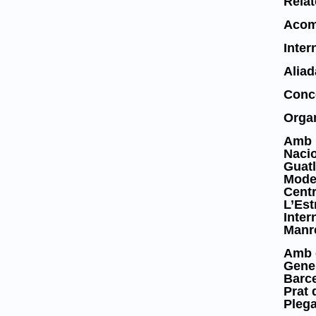
Relat
Acomp
Inter
Aliad
Conce
Organ
Amb l
Nacio
Guatl
Model
Centr
L’Est
Inter
Manre
Amb e
Gener
Barce
Prat 
Plega