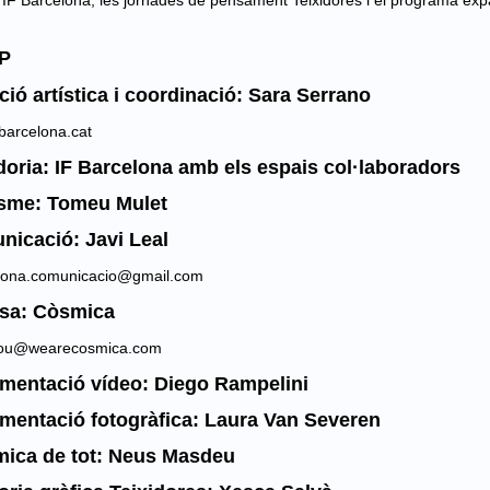
l IF Barcelona, les jornades de pensament Teixidores i el programa exp
P
ció artística i coordinació: Sara Serrano
tes
barcelona.cat
oria: IF Barcelona amb els espais col·laboradors
isme: Tomeu Mulet
icació: Javi Leal
ts.
elona.comunicacio@gmail.com
sa: Còsmica
bou@wearecosmica.com
mentació vídeo: Diego Rampelini
entació fotogràfica: Laura Van Severen
mica de tot: Neus Masdeu