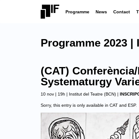
Programme
News
Contact
T
Programme 2023 | In
(CAT) Conferència/
Systematurgy Varie
10 nov | 19h |
Institut del Teatre (BCN)
|
INSCRIP
Sorry, this entry is only available in
CAT
and
ESP
.