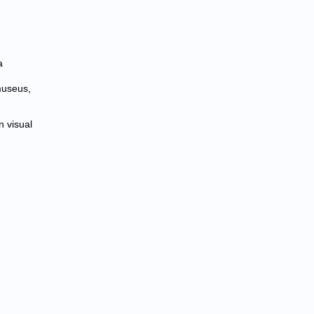
a
 museus,
n visual