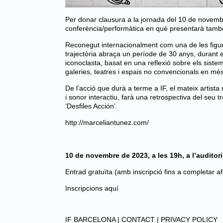
Per donar clausura a la jornada del 10 de novem
conferència/performàtica en què presentarà tamb
Reconegut
internacionalment com una de les figure
trajectòria abraça un període de 30 anys, durant 
iconoclasta, basat en una reflexió sobre els siste
galeries, teatres i espais no convencionals en mé
De l’acció que durà a terme a IF, el mateix artist
i sonor interactiu, farà una retrospectiva del seu 
‘Desfiles Acción’.
http://marceliantunez.com/
10 de novembre de 2023, a les 19h, a l’auditori 
Entrad gratuïta (
amb inscripció fins a completar a
Inscripcions aquí
IF BARCELONA |
CONTACT |
PRIVACY POLICY