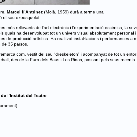
bre,
Marcel·lí Antúnez
(Moià, 1959) durà a terme una
é el seu exoesquelet.
s més rellevants de l’art electrònic i l’experimentació escènica, la sev
els quals ha desenvolupat tot un univers visual absolutament personal i
mes de producció artística. Ha realitzat instal·lacions i performances a
s de 35 països.
a remarca com, vestit del seu “dreskeleton” i acompanyat de tot un entor
treball, des de la Fura dels Baus i Los Rinos, passant pels seus recents
de l’Institut del Teatre
forament)