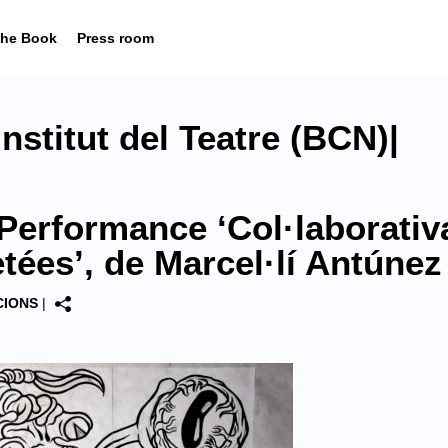
he Book
Press room
stitut del Teatre (BCN)|
Performance ‘Col·laborativ
tées’, de Marcel·lí Antúnez
CIONS
|