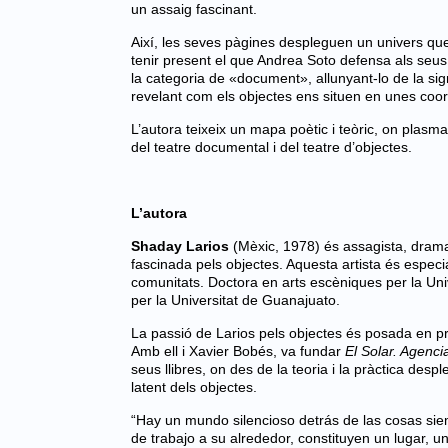
un assaig fascinant.
Així, les seves pàgines despleguen un univers qu
tenir present el que Andrea Soto defensa als seus 
la categoria de «document», allunyant-lo de la sign
revelant com els objectes ens situen en unes coo
L’autora teixeix un mapa poètic i teòric, on plasm
del teatre documental i del teatre d’objectes.
L’autora
Shaday Larios
(Mèxic, 1978) és assagista, dramat
fascinada pels objectes. Aquesta artista és especial
comunitats. Doctora en arts escèniques per la Uni
per la Universitat de Guanajuato.
La passió de Larios pels objectes és posada en 
Amb ell i Xavier Bobés, va fundar
El Solar. Agenci
seus llibres, on des de la teoria i la pràctica des
latent dels objectes.
“Hay un mundo silencioso detrás de las cosas siem
de trabajo a su alrededor, constituyen un lugar, 