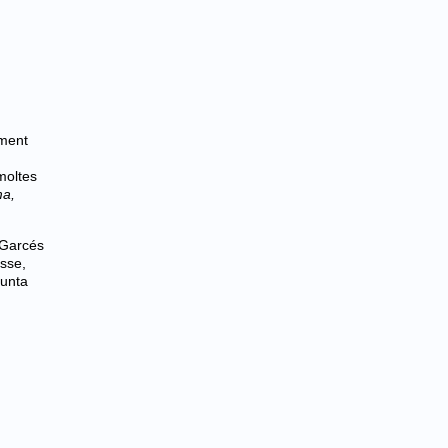
ament
moltes
ma,
 Garcés
asse,
punta