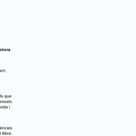
ectora
ert,
ls que
vessats
vida i
rències
 llibre