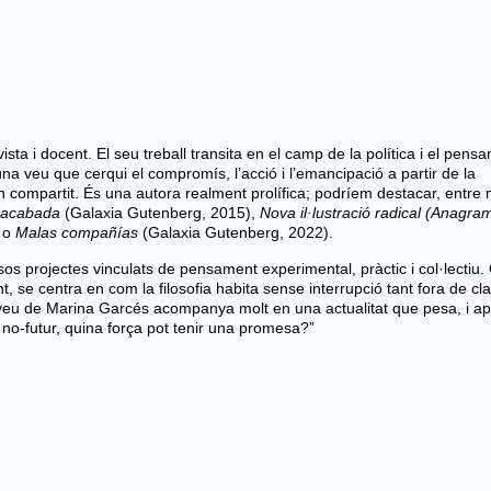
ista i docent. El seu treball transita en el camp de la política i el pens
r una veu que cerqui el compromís, l’acció i l’emancipació a partir de la
compartit. És una autora realment prolífica; podríem destacar, entre 
inacabada
(Galaxia Gutenberg, 2015),
Nova il·lustració radical (Anagra
) o
Malas compañías
(Galaxia Gutenberg, 2022).
os projectes vinculats de pensament experimental, pràctic i col·lectiu.
t, se centra en com la filosofia habita sense interrupció tant fora de cl
La veu de Marina Garcés acompanya molt en una actualitat que pesa, i a
 no-futur, quina força pot tenir una promesa?”