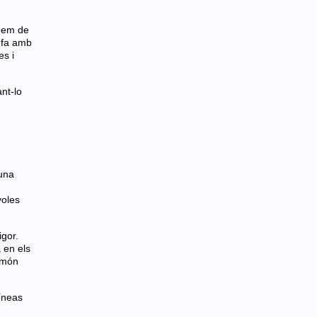
 hem de
s fa amb
es i
nt-lo
 una
yoles
gor.
 en els
l món
líneas