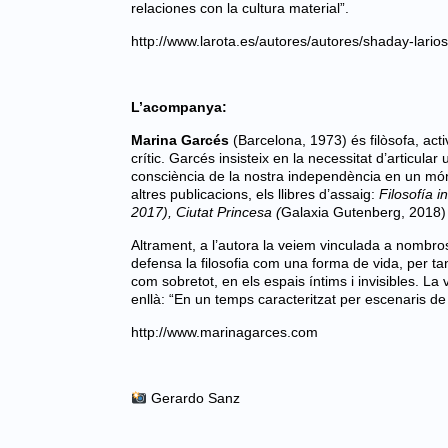
relaciones con la cultura material”.
http://www.larota.es/autores/autores/shaday-larios
L’acompanya:
Marina Garcés
(Barcelona, 1973) és filòsofa, activ
crític. Garcés insisteix en la necessitat d’articula
consciència de la nostra independència en un món 
altres publicacions, els llibres d’assaig:
Filosofía 
2017), Ciutat Princesa (
Galaxia Gutenberg, 2018
Altrament, a l’autora la veiem vinculada a nombros
defensa la filosofia com una forma de vida, per tan
com sobretot, en els espais íntims i invisibles. 
enllà: “En un temps caracteritzat per escenaris de
http://www.marinagarces.com
Gerardo Sanz