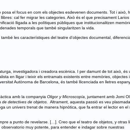
e posa el focus en com els objectes esdevenen documents. Tot i això,
llibres: cal fer migrar les categories. Això és el que precisament Lario
ificació lligada a les polítiques públiques que institucionalitzen memòri
rdenades temporals que també singularitzen la vida.
a també les característiques del teatre d’objectes documental, diferencia
urga, investigadora i creadora escènica. I per damunt de tot això, és
ista en lligar i teixir els entramats existents entre memòries, objectes i
versitat Autònoma de Barcelona, és també llicenciada en lletres espan
pràctica amb la companyia
Oligor y Microscopía
, juntament amb Jomi Oli
a de detectives de objetos
. Altrament, aquesta passió es veu plasmada
plega un univers trenat de manera hipnòtica, que fa entrar el lector en e
pre a punto de revelarse. […]. Creo que el teatro de objetos, y otras 
un observatorio muy potente, para entender e indagar sobre nuestras