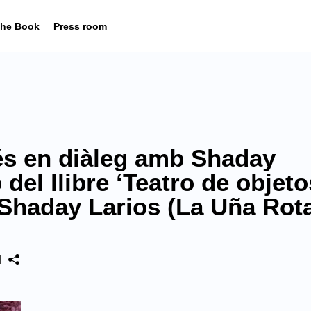
he Book
Press room
és en diàleg amb Shaday
 del llibre ‘Teatro de objeto
Shaday Larios (La Uña Rota
|