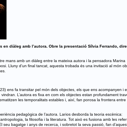
s en diàleg amb l’autora. Obre la presentació Sílvia Ferrando, dir
atre mans amb un diàleg entre la mateixa autora i la pensadora Marina
i. Lluny d’un final tancat, aquesta trobada és una invitació al món ob
tes.
3) ens fa transitar pel món dels objectes, els que ens acompanyen i e
e vindran. L’autora es fixa en com els objectes estan profundament tra
ematitzen les temporalitats estables i, així, fan porosa la frontera entre 
experiència pedagògica de l’autora. Larios desborda la teoria escènica:
tropologia, la filosofia i la literatura. Tot això es fusiona amb les refe
t. El seu bagatge i anys de recerca, i sobretot la seva passió, fan d’aquest