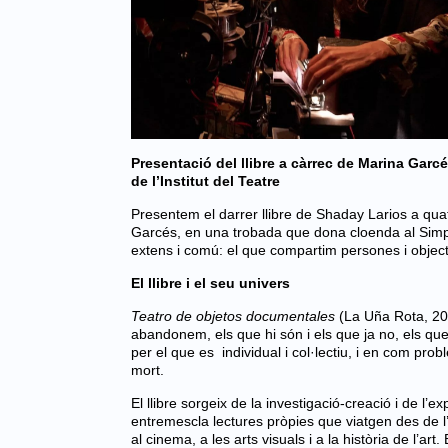
Presentació del llibre a càrrec de Marina Garcé
de l’Institut del Teatre
Presentem el darrer llibre de Shaday Larios a qu
Garcés, en una trobada que dona cloenda al Simpos
extens i comú: el que compartim persones i objec
El llibre i el seu univers
Teatro de objetos documentales
(La Uña Rota, 202
abandonem, els que hi són i els que ja no, els qu
per el que es individual i col·lectiu, i en com probl
mort.
El llibre sorgeix de la investigació-creació i de l’
entremescla lectures pròpies que viatgen des de l’an
al cinema, a les arts visuals i a la història de l’ar