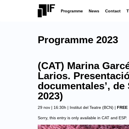
Programme
News
Contact
T
Programme 2023
(CAT) Marina Garc
Larios. Presentació
documentales’, de 
2023)
29 nov | 16:30h |
Institut del Teatre (BCN)
|
FREE
Sorry, this entry is only available in
CAT
and
ESP
.