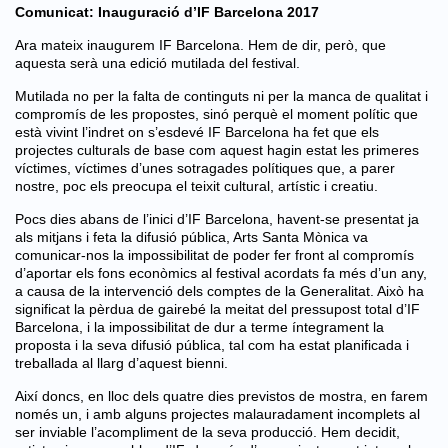
Comunicat: Inauguració d’IF Barcelona 2017
Ara mateix inaugurem IF Barcelona. Hem de dir, però, que
aquesta serà una edició mutilada del festival.
Mutilada no per la falta de continguts ni per la manca de qualitat i
compromís de les propostes, sinó perquè el moment polític que
està vivint l’indret on s’esdevé IF Barcelona ha fet que els
projectes culturals de base com aquest hagin estat les primeres
víctimes, víctimes d’unes sotragades polítiques que, a parer
nostre, poc els preocupa el teixit cultural, artístic i creatiu.
Pocs dies abans de l’inici d’IF Barcelona, havent-se presentat ja
als mitjans i feta la difusió pública, Arts Santa Mònica va
comunicar-nos la impossibilitat de poder fer front al compromís
d’aportar els fons econòmics al festival acordats fa més d’un any,
a causa de la intervenció dels comptes de la Generalitat. Això ha
significat la pèrdua de gairebé la meitat del pressupost total d’IF
Barcelona, i la impossibilitat de dur a terme íntegrament la
proposta i la seva difusió pública, tal com ha estat planificada i
treballada al llarg d’aquest bienni.
Així doncs, en lloc dels quatre dies previstos de mostra, en farem
només un, i amb alguns projectes malauradament incomplets al
ser inviable l’acompliment de la seva producció. Hem decidit,