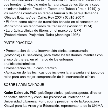
• El trasfondo teórico de la ‘transformación simbólica’, basado en
dos fuentes: El vínculo entre la naturaleza de los títeres y cuyo
animismo hablaba Freud en ‘Totem and Taboo’ (Freud 1919), y
los métodos creativos en terapia familiar y de pareja llamados
‘Objetos flotantes’ de (Caillé, Rey 2004) (Callié 2007).
• El títere como objeto de transición basado en el concepto de
Winnicott de los fenómenos de transición (Winnicott 1974)
• La práctica clínica de títeres en el marco del EPR
(Embodimiento, Projection, Role) (Jennings 1998)
PARTE PRÁCTICA:
• Presentación de una intervención clínica estructurada
(protocolo) (15 sesiones), para tratar los trastornos infantiles con
el uso de títeres, en el marco de los enfoques
analíticos/sistémicos.
• Presentación de un caso práctico,
• Aplicación de las técnicas que incluyen la artesanía y el juego de
roles para una mejor comprensión de la intervención clínica.
SOBRE KARIM DAKROUB
Karim Dakroub,
PhD, psicólogo clínico, psicoterapeuta, director
de teatro, titiritero y consultor psicosocial. Profesor en la
Universidad Libanesa. Fundador y presidente de la Asociación
Khayal para las Artes y la Educación, representante de la UNIMA