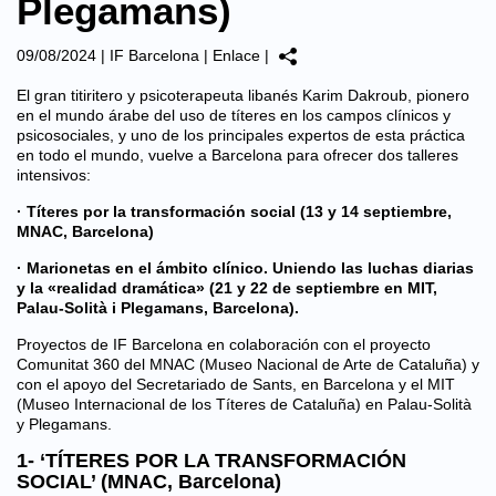
Plegamans)
09/08/2024
|
IF Barcelona
|
Enlace
|
El gran titiritero y psicoterapeuta libanés Karim Dakroub, pionero
en el mundo árabe del uso de títeres en los campos clínicos y
psicosociales, y uno de los principales expertos de esta práctica
en todo el mundo, vuelve a Barcelona para ofrecer dos talleres
intensivos:
· Títeres por la transformación social (13 y 14 septiembre,
MNAC, Barcelona)
· Marionetas en el ámbito clínico. Uniendo las luchas diarias
y la «realidad dramática» (21 y 22 de septiembre en MIT,
Palau-Solità i Plegamans, Barcelona).
Proyectos de IF Barcelona en colaboración con el proyecto
Comunitat 360 del MNAC (Museo Nacional de Arte de Cataluña) y
con el apoyo del Secretariado de Sants, en Barcelona y el MIT
(Museo Internacional de los Títeres de Cataluña) en Palau-Solità
y Plegamans.
1- ‘TÍTERES POR LA TRANSFORMACIÓN
SOCIAL’ (MNAC, Barcelona)