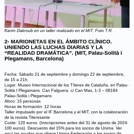
Karim Dakroub en un taller realizado en el MIT. Foto T.R.
2- MARIONETAS EN EL ÁMBITO CLÍNICO.
UNIENDO LAS LUCHAS DIARIAS Y LA
“REALIDAD DRAMÁTICA”. (MIT, Palau-Solità i
Plegamans, Barcelona)
Fecha: Sábado 21 de septiembre y domingo 22 de septiembre,
de 15 a 21h.
Lugar: Museo Internacional de los Títeres de Cataluña, en Palau-
Solità I Plegamans. Can Falguera. c/ Can Mas, 1-3 – 08184
Palau-Solità i Plegamans
Aforo: 15 personas
Horas de formación: 12 horas
Taller impulsado por el IF Barcelona y el MIT, con la colaboración
de la revista Titeresante
Coste: 120 euros. (Inscripciones antes del 31 de agosto de 2024:
100 euros). Descuento del 15% para los socios de Unima. Ver
aquí
las ayudas que ofrece Unima Federación a los socios de