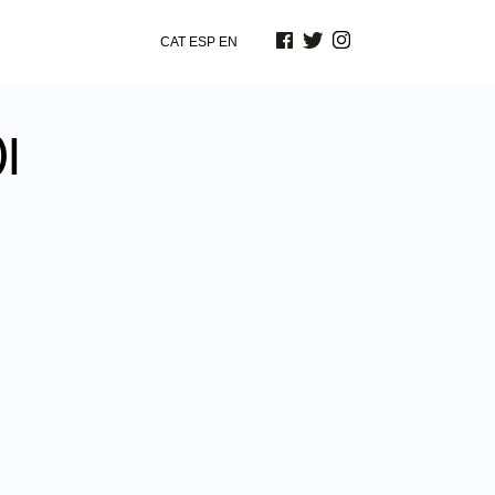
CAT
ESP
EN
)|