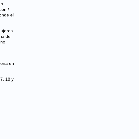
mo
ión /
onde el
mujeres
ria de
ono
lona en
7, 18 y