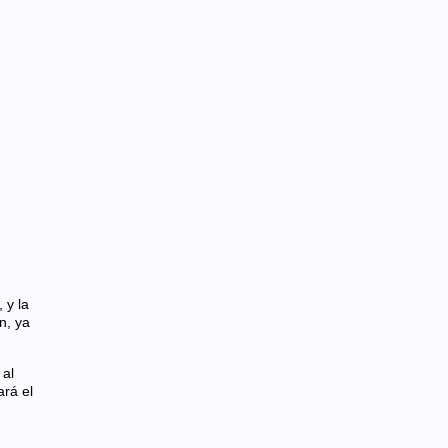
 y la
n, ya
 al
ará el