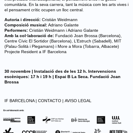
comunitària. En la seva carrera, tant la música com les arts vives i
el pensament crític ocupen un lloc central.
Autoria i direcció:
Cristián Weidmann
Composició musical:
Adriano Galante
Performers:
Cristián Weidmann i Adriano Galante
Amb la col·laboració de:
Fundació Joan Brossa (Barcelona),
Centre Cívic El Sortidor (Barcelona), L’Estruch (Sabadell), MIT
(Palau-Solità i Plegamans) i More a Mora (Tobarra, Albacete)
Projecte Resident a IF Barcelona
30 novembre | Instalació des de les 12 h. Intervencions
escèniques: 17 h i 19 h | Espai B La Seca. Fundació Joan
Brossa
IF BARCELONA |
CONTACTO |
AVISO LEGAL