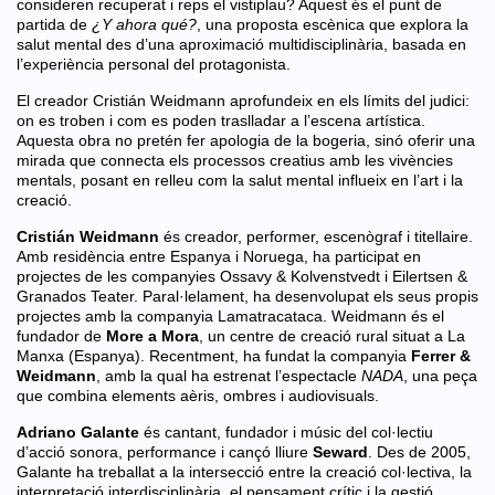
consideren recuperat i reps el vistiplau? Aquest és el punt de
partida de
¿Y ahora qué?
, una proposta escènica que explora la
salut mental des d’una aproximació multidisciplinària, basada en
l’experiència personal del protagonista.
El creador Cristián Weidmann aprofundeix en els límits del judici:
on es troben i com es poden traslladar a l’escena artística.
Aquesta obra no pretén fer apologia de la bogeria, sinó oferir una
mirada que connecta els processos creatius amb les vivències
mentals, posant en relleu com la salut mental influeix en l’art i la
creació.
Cristián Weidmann
és creador, performer, escenògraf i titellaire.
Amb residència entre Espanya i Noruega, ha participat en
projectes de les companyies Ossavy & Kolvenstvedt i Eilertsen &
Granados Teater. Paral·lelament, ha desenvolupat els seus propis
projectes amb la companyia Lamatracataca. Weidmann és el
fundador de
More a Mora
, un centre de creació rural situat a La
Manxa (Espanya). Recentment, ha fundat la companyia
Ferrer &
Weidmann
, amb la qual ha estrenat l’espectacle
NADA
, una peça
que combina elements aèris, ombres i audiovisuals.
Adriano Galante
és
cantant, fundador i músic del col·lectiu
d’acció sonora, performance i cançó lliure
Seward
. Des de 2005,
Galante ha treballat a la intersecció entre la creació col·lectiva, la
interpretació interdisciplinària, el pensament crític i la gestió