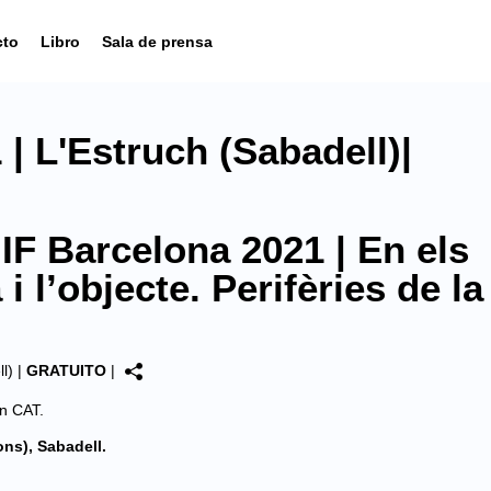
cto
Libro
Sala de prensa
| L'Estruch (Sabadell)|
IF Barcelona 2021 | En els
i l’objecte. Perifèries de la
l)
|
GRATUITO
|
en
CAT
.
ons), Sabadell.