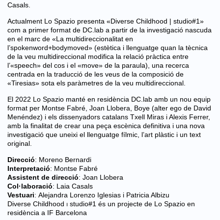
Casals.
Actualment Lo Spazio presenta «Diverse Childhood | studio#1»
com a primer format de DC.lab a partir de la investigació nascuda
en el marc de «La multidireccionalitat en
l’spokenword+bodymoved» (estètica i llenguatge quan la tècnica
de la veu multidireccional modifica la relació pràctica entre
l’«speech» del cos i el «move» de la paraula), una recerca
centrada en la traducció de les veus de la composició de
«Tiresias» sota els paràmetres de la veu multidireccional.
El 2022 Lo Spazio manté en residència DC.lab amb un nou equip
format per Montse Fabré, Joan Llobera, Boye (alter ego de David
Menéndez) i els dissenyadors catalans Txell Miras i Alexis Ferrer,
amb la finalitat de crear una peça escènica definitiva i una nova
investigació que uneixi el llenguatge fílmic, l’art plàstic i un text
original.
Direcció
: Moreno Bernardi
Interpretació
: Montse Fabré
Assistent de direcció
: Joan Llobera
Col·laboració
: Laia Casals
Vestuari
: Alejandra Lorenzo Iglesias i Patricia Albizu
Diverse Childhood ⏐ studio#1 és un projecte de Lo Spazio en
residència a IF Barcelona