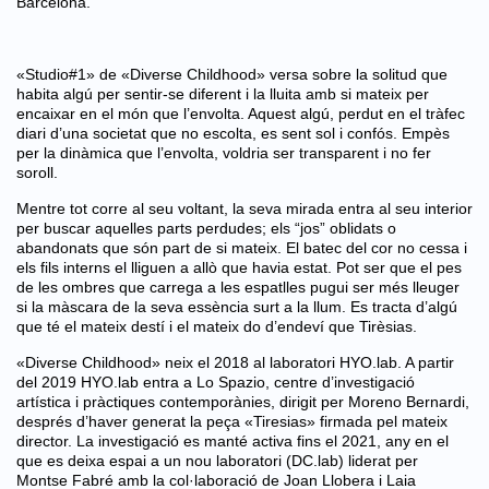
Barcelona.
«Studio#1» de «Diverse Childhood» versa sobre la solitud que
habita algú per sentir-se diferent i la lluita amb si mateix per
encaixar en el món que l’envolta. Aquest algú, perdut en el tràfec
diari d’una societat que no escolta, es sent sol i confós. Empès
per la dinàmica que l’envolta, voldria ser transparent i no fer
soroll.
Mentre tot corre al seu voltant, la seva mirada entra al seu interior
per buscar aquelles parts perdudes; els “jos” oblidats o
abandonats que són part de si mateix. El batec del cor no cessa i
els fils interns el lliguen a allò que havia estat. Pot ser que el pes
de les ombres que carrega a les espatlles pugui ser més lleuger
si la màscara de la seva essència surt a la llum. Es tracta d’algú
que té el mateix destí i el mateix do d’endeví que Tirèsias.
«Diverse Childhood» neix el 2018 al laboratori HYO.lab. A partir
del 2019 HYO.lab entra a
Lo Spazio
, centre d’investigació
artística i pràctiques contemporànies, dirigit per Moreno Bernardi,
després d’haver generat la peça «Tiresias» firmada pel mateix
director.
La investigació es manté activa fins el 2021, any en el
que es deixa espai a un nou laboratori (DC.lab) liderat per
Montse Fabré amb la col·laboració de Joan Llobera i Laia