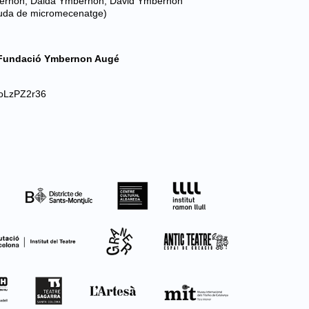
bernon, Daida Ymbernon, David Ymbernon
uda de micromecenatge)
is Fundació Ymbernon Augé
hoLzPZ2r36