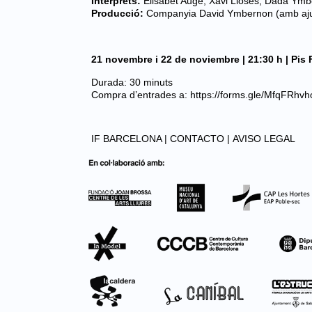
Intèrprets:
Elisabet Augé, Xavi Lloses, Dadà Ym
Producció:
Companyia David Ymbernon (amb aj
21 novembre i 22 de noviembre | 21:30 h | P
Durada: 30 minuts
Compra d’entrades a: https://forms.gle/MfqFRhv
IF BARCELONA |
CONTACTO |
AVISO LEGAL