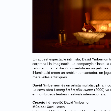
En aquest espectacle intimista,
David Ymbernon
t
sorpresa i la imaginació. La companyia s’instal·la
rebut en una habitació convertida en un petit teat
il·luminació creen un ambient encantador, on jogui
meravelles artístiques.
David Ymbernon
és un artista multidisciplinari, c
La seva obra
Latung La La pilot-cuiner
(2000) va s
en nombrosos teatres i festivals internacionals.
Creació i direcció:
David Ymbernon
Música:
Xavi Lloses