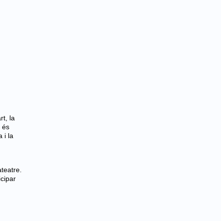
rt, la
c és
 i la
ateatre.
icipar