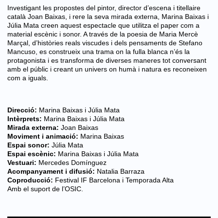
Investigant les propostes del pintor, director d’escena i titellaire
català Joan Baixas, i rere la seva mirada externa, Marina Baixas i
Júlia Mata creen aquest espectacle que utilitza el paper com a
material escènic i sonor. A través de la poesia de Maria Mercè
Marçal, d’històries reals viscudes i dels pensaments de Stefano
Mancuso, es construeix una trama on la fulla blanca n’és la
protagonista i es transforma de diverses maneres tot conversant
amb el públic i creant un univers on humà i natura es reconeixen
com a iguals.
Direcció:
Marina Baixas i Júlia Mata
Intèrprets:
Marina Baixas i Júlia Mata
Mirada externa:
Joan Baixas
Moviment i animació:
Marina Baixas
Espai sonor:
Júlia Mata
Espai escènic:
Marina Baixas i Júlia Mata
Vestuari:
Mercedes Domínguez
Acompanyament i difusió:
Natalia Barraza
Coproducció:
Festival IF Barcelona i Temporada Alta
Amb el suport de l’OSIC.