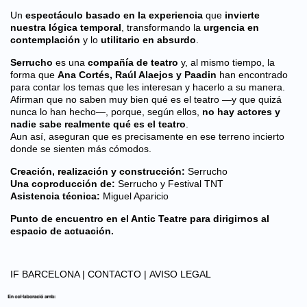
Un
espectáculo basado en la experiencia
que
invierte
nuestra lógica temporal
, transformando la
urgencia en
contemplación
y lo
utilitario en absurdo
.
Serrucho
es una
compañía de teatro
y, al mismo tiempo, la
forma que
Ana Cortés, Raúl Alaejos y Paadin
han encontrado
para contar los temas que les interesan y hacerlo a su manera.
Afirman que no saben muy bien qué es el teatro —y que quizá
nunca lo han hecho—, porque, según ellos,
no hay actores y
nadie sabe realmente qué es el teatro
.
Aun así, aseguran que es precisamente en ese terreno incierto
donde se sienten más cómodos.
Creación, realización y construcción:
Serrucho
Una coproducción de:
Serrucho y Festival TNT
Asistencia técnica:
Miguel Aparicio
Punto de encuentro en el Antic Teatre para dirigirnos al
espacio de actuación.
IF BARCELONA |
CONTACTO |
AVISO LEGAL