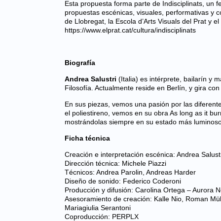
Esta propuesta forma parte de
Indisciplinats
, un f
propuestas escénicas, visuales, performativas y c
de Llobregat, la Escola d’Arts Visuals del Prat y 
https://www.elprat.cat/cultura/indisciplinats
Biografía
Andrea Salustri
(Italia) es intérprete, bailarín
Filosofía. Actualmente reside en Berlín, y gira co
En sus piezas, vemos una pasión por las diferent
el poliestireno, vemos en su obra As long as it bu
mostrándolas siempre en su estado más luminoso
Ficha técnica
Creación e interpretación escénica: Andrea Salust
Dirección técnica: Michele Piazzi
Técnicos: Andrea Parolin, Andreas Harder
Diseño de sonido: Federico Coderoni
Producción y difusión: Carolina Ortega – Aurora N
Asesoramiento de creación: Kalle Nio, Roman Mül
Mariagiulia Serantoni
Coproducción: PERPLX