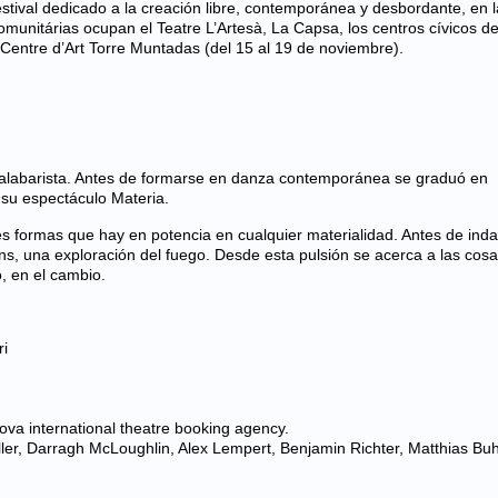
estival dedicado a la creación libre, contemporánea y desbordante, en l
omunitárias ocupan el Teatre L’Artesà, La Capsa, los centros cívicos de
el Centre d’Art Torre Muntadas (del 15 al 19 de noviembre).
 y malabarista. Antes de formarse en danza contemporánea se graduó en
n su espectáculo Materia.
es formas que hay en potencia en cualquier materialidad. Antes de ind
rns, una exploración del fuego. Desde esta pulsión se acerca a las cosa
, en el cambio.
ri
ova international theatre booking agency.
ler, Darragh McLoughlin, Alex Lempert, Benjamin Richter, Matthias Bu