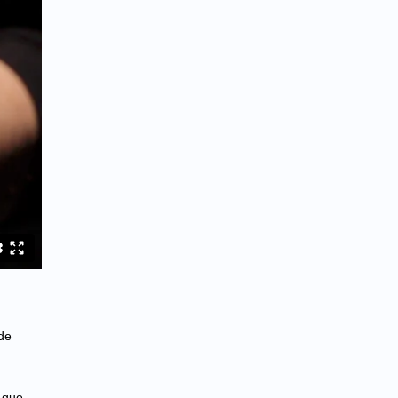
 de
 que