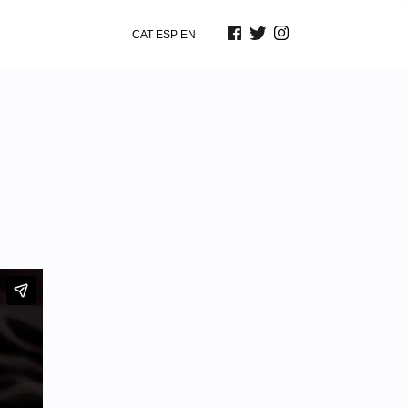
CAT
ESP
EN