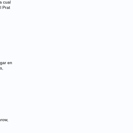
a cual
l Prat
agar en
s,
hrow,