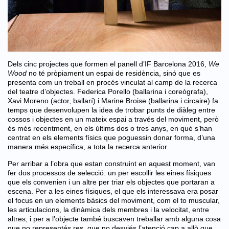
Dels cinc projectes que formen el panell d’IF Barcelona 2016,
We
Wood
no té pròpiament un espai de residència, sinó que es
presenta com un treball en procés vinculat al camp de la recerca
del teatre d’objectes. Federica Porello (ballarina i coreògrafa),
Xavi Moreno (actor, ballarí) i Marine Broise (ballarina i circaire) fa
temps que desenvolupen la idea de trobar punts de diàleg entre
cossos i objectes en un mateix espai a través del moviment, però
és més recentment, en els últims dos o tres anys, en què s’han
centrat en els elements físics que poguessin donar forma, d’una
manera més específica, a tota la recerca anterior.
Per arribar a l’obra que estan construint en aquest moment, van
fer dos processos de selecció: un per escollir les eines físiques
que els convenien i un altre per triar els objectes que portaran a
escena. Per a les eines físiques, el que els interessava era posar
el focus en un elements bàsics del moviment, com el to muscular,
les articulacions, la dinàmica dels membres i la velocitat, entre
altres, i per a l’objecte també buscaven treballar amb alguna cosa
que no representés res, que no desviés l’atenció cap a allò que