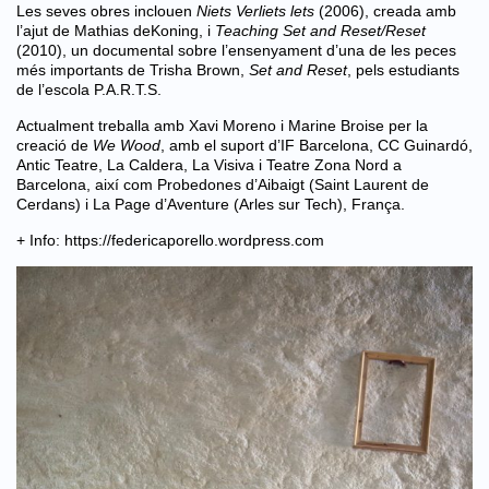
Les seves obres inclouen
Niets Verliets lets
(2006), creada amb
l’ajut de Mathias deKoning, i
Teaching Set and Reset/Reset
(2010), un documental sobre l’ensenyament d’una de les peces
més importants de Trisha Brown,
Set and Reset
, pels estudiants
de l’escola P.A.R.T.S.
Actualment treballa amb Xavi Moreno i Marine Broise per la
creació de
We Wood
, amb el suport d’IF Barcelona, CC Guinardó,
Antic Teatre, La Caldera, La Visiva i Teatre Zona Nord a
Barcelona, així com Probedones d’Aibaigt (Saint Laurent de
Cerdans) i La Page d’Aventure (Arles sur Tech), França.
+ Info:
https://federicaporello.wordpress.com