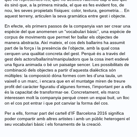
és sinó que, a la primera mirada, el que es fes evident fos, de
nou, les seves propietats físiques: color, textura, geometria… En
aquest terreny, articulen la seva gramàtica entre gest i objecte.
En efecte, els primers passos de la companyia van ser crear una
espècie del que anomenen un “vocabulari bàsic”, una espècie de
corpus de moviments que permet fer ballar els objectes de
manera abstracta. Així mateix, el cos dels ballarins ha assumit
part de la força i la presència de l’objecte, amb la qual cosa
cerquen una qualitat concreta del gest. Perquè és a través del
gest dels actors/ballarins/manipuladors que la cosa inert esdevé
una figura animada o bé un paisatge sencer. Les possibilitats de
combinació dels objectes a partir d’aquesta dialèctica són
múltiples: la composició dóna formes com les d’una taula, un
vaixell o un marc, i encara que en el muntatge miren de treure
profit del caràcter figuratiu d’algunes formes, l’important per a ells
és la capacitat de transformar-se. Concretament, els marcs
interessen molt la companyia perquè creen un espai buit, un lloc
on el cos pot entrar i que pot canviar la forma del cos.
Per a ells, formar part del cartell d’IF Barcelona 2016 significa
poder compartir amb altres artistes i amb un públic heterogeni el
seu vocabulari bàsic i els fonaments de la creació.