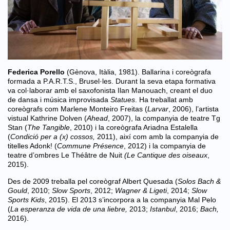
Federica Porello
(Gènova, Itàlia, 1981). Ballarina i coreògrafa
formada a P.A.R.T.S., Brusel·les. Durant la seva etapa formativa
va col·laborar amb el saxofonista Ilan Manouach, creant el duo
de dansa i música improvisada
Statues
. Ha treballat amb
coreògrafs com Marlene Monteiro Freitas (
Larvar
, 2006), l’artista
vistual Kathrine Dolven (
Ahead
, 2007), la companyia de teatre Tg
Stan (
The Tangible
, 2010) i la coreògrafa Ariadna Estalella
(
Condició per a (x) cossos,
2011), així com amb la companyia de
titelles Adonk! (
Commune Présence
, 2012) i la companyia de
teatre d’ombres Le Théâtre de Nuit
(Le Cantique des oiseaux
,
2015).
Des de 2009 treballa pel coreògraf Albert Quesada (
Solos Bach &
Gould
, 2010;
Slow Sports
, 2012;
Wagner & Ligeti
, 2014;
Slow
Sports Kids
, 2015). El 2013 s’incorpora a la companyia Mal Pelo
(
La esperanza de vida de una liebre,
2013;
Istanbul
, 2016;
Bach,
2016).