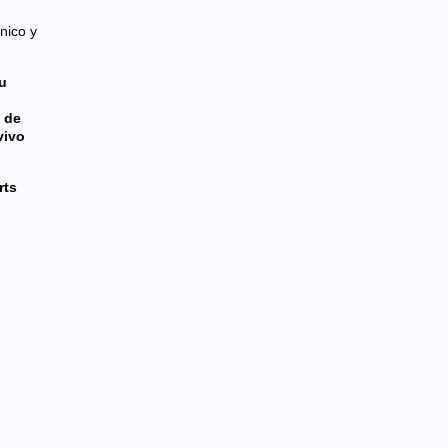
énico y
u
,
de
vivo
rts