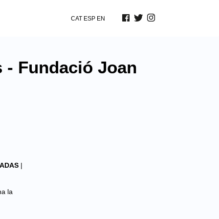
CAT
ESP
EN
s - Fundació Joan
RADAS
|
a la