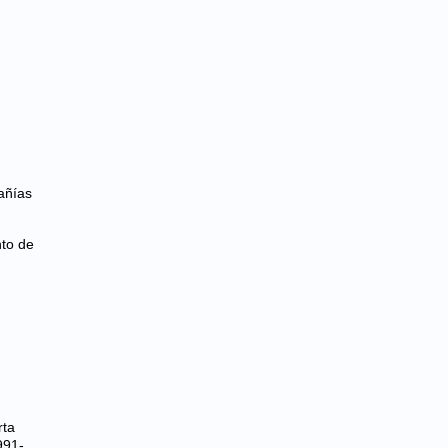
añías
nto de
rta
991-