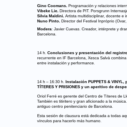
Gino Coomans.
Programación y relaciones intern
Vibeke Lie.
Directora de PIT. Porsgrunn Internasj
Silvia Maldini.
Artista multidisciplinar, docente e
Nuno Pinto.
Director del Festival Inpróprio (Ovar,
Modera
: Javier Cuevas. Creador, intérprete y dr
Barcelona.
14 h.
Conclusiones y presentación del registro 
recurrente en IF Barcelona, Xesca Salvà combina s
entre instalación y performance.
14 h – 16:30 h.
Instalación PUPPETS & VINYL, p
TÍTERES Y PRISIONES y un aperitivo de despe
Oriol Ferré es gerente del Centro de Títeres de Llei
También es titiritero y gran aficionado a la música
antiguo centro penitenciario de Barcelona.
Esta sesión de clausura está dedicada a todas aq
vínculos para hacerlo más humano.