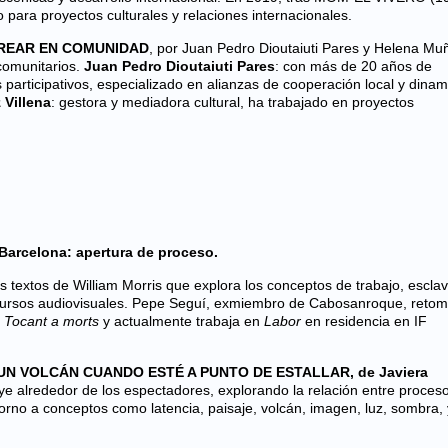
para proyectos culturales y relaciones internacionales.
 CREAR EN COMUNIDAD
, por Juan Pedro Dioutaiuti Pares y Helena Mu
comunitarios.
Juan Pedro Dioutaiuti Pares
: con más de 20 años de
participativos, especializado en alianzas de cooperación local y dinam
Villena
: gestora y mediadora cultural, ha trabajado en proyectos
 Barcelona: apertura de proceso.
s textos de William Morris que explora los conceptos de trabajo, esclav
ursos audiovisuales. Pepe Seguí, exmiembro de Cabosanroque, retom
a
Tocant a morts
y actualmente trabaja en
Labor
en residencia en IF
N VOLCÁN CUANDO ESTÉ A PUNTO DE ESTALLAR, de Javiera
uye alrededor de los espectadores, explorando la relación entre proces
orno a conceptos como latencia, paisaje, volcán, imagen, luz, sombra, 