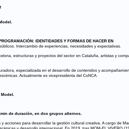
e
Model.
PROGRAMACIÓN: IDENTIDADES Y FORMAS DE HACER EN
públicos. Intercambio de experiencias, necesidades y expectativas.
elona, estructuras y proyectos del sector en Cataluña, artistas y comp
curadora, especializada en el desarrollo de contenidos y acompañamie
s escénicas. Actualmente es vicepresidenta del CoNCA.
 Model.
 min de duración, en dos grupos alternos.
 acciones para desarrollar la gestión cultural creativa. A cargo de Ma
 escénicas y desarrollo internacional. En 2019, tras MOM-EL VIVERO (1