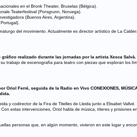
acionales en el Bronk Theater, Bruselas (Bélgica).
onale Teaterfestival (Porsgrunn, Noruega).
 investigadora (Buenos Aires, Argentina).
 Portugal).
amaturgo del movimiento. Actualmente es director artístico de La Calder
gráfico realizado durante las jornadas por la artista Xesca Salvà.
u trabajo de escenografía para teatro con piezas que exploran los lím
or Oriol Ferré, seguida de la Radio en Vivo CONEXIONES, MÚSICA
dida.
da y codirector de la Fira de Titelles de Lleida junto a Elisabet Vallvé.
. Con estas intervenciones, Oriol habla de música, títeres y prisiones en
uellas personas que, en algún momento, vivieron en este lugar y enco