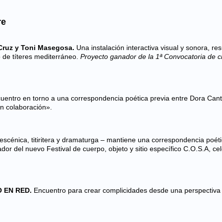
re
ruz y Toni Masegosa.
Una instalación interactiva visual y sonora, re
ro de títeres mediterráneo.
Proyecto ganador de la 1ª Convocatoria de c
entro en torno a una correspondencia poética previa entre Dora Cant
en colaboración».
a escénica, titiritera y dramaturga – mantiene una correspondencia poét
or del nuevo Festival de cuerpo, objeto y sitio específico C.O.S.A, ce
 EN RED.
Encuentro para crear complicidades desde una perspectiva