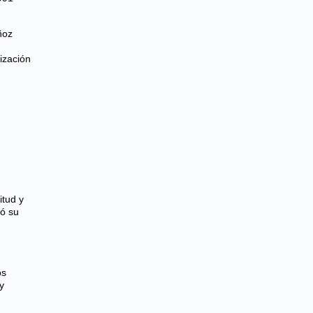
ñoz
ización
itud y
ó su
os
y