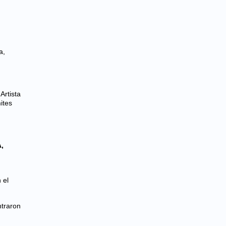
a,
Artista
ites
,
 el
ntraron