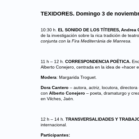
TEXIDORES. Domingo 3 de noviemb
10:30 h.
EL SONIDO DE LOS TÍTERES, Andrea C
de la investigación sobre la rica tradición de teat
conjunta con la Fira Mediterrània de Manresa.
11 h – 12 h.
CORRESPONDENCIA POÉTICA.
Encu
Alberto Conejero, centrada en la idea de «hacer 
Modera
: Margarida Troguet.
Dora Cantero
– autora, actriz, locutora, director
con
Alberto Conejero
– poeta, dramaturgo y cread
en Vilches, Jaén.
12 h – 14 h.
TRANSVERSALIDADES Y TRABAJO
internacional.
Participantes: