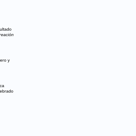
sultado
reación
ero y
ica
lebrado