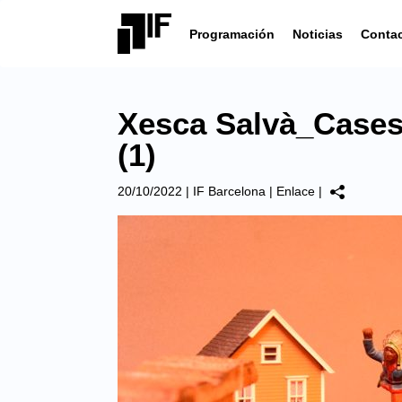
Programación
Noticias
Conta
Xesca Salvà_Cases
(1)
20/10/2022
|
IF Barcelona
|
Enlace
|