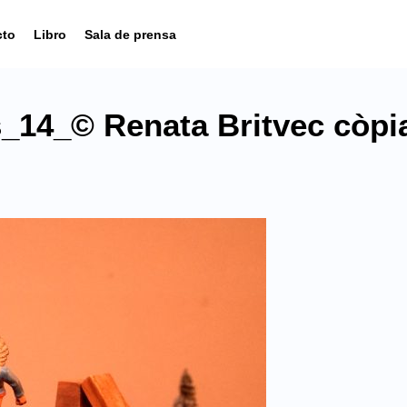
cto
Libro
Sala de prensa
_14_© Renata Britvec còpi