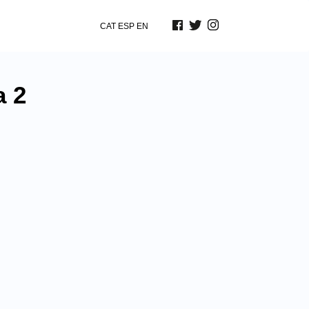
CAT
ESP
EN
a 2