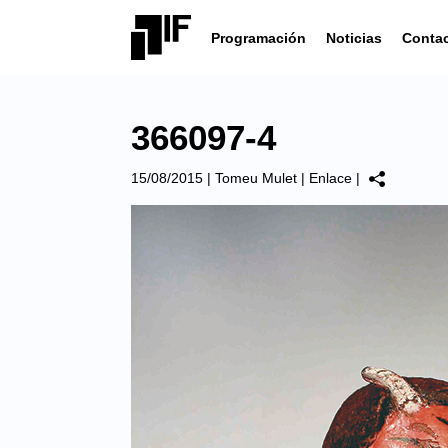
Programación
Noticias
Conta
366097-4
15/08/2015
|
Tomeu Mulet
|
Enlace
|