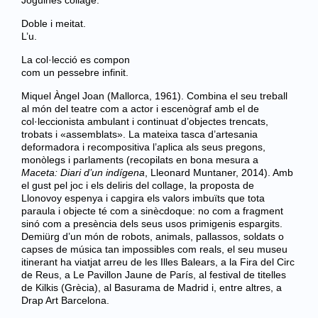
Joguines collage.
Doble i meitat.
L’u.
La col·lecció es compon
com un pessebre infinit.
Miquel Àngel Joan (Mallorca, 1961). Combina el seu treball
al món del teatre com a actor i escenògraf amb el de
col·leccionista ambulant i continuat d’objectes trencats,
trobats i «assemblats». La mateixa tasca d’artesania
deformadora i recompositiva l’aplica als seus pregons,
monòlegs i parlaments (recopilats en bona mesura a
Maceta: Diari d’un indígena
, Lleonard Muntaner, 2014). Amb
el gust pel joc i els deliris del collage, la proposta de
Llonovoy espenya i capgira els valors imbuïts que tota
paraula i objecte té com a sinècdoque: no com a fragment
sinó com a presència dels seus usos primigenis espargits.
Demiürg d’un món de robots, animals, pallassos, soldats o
capses de música tan impossibles com reals, el seu museu
itinerant ha viatjat arreu de les Illes Balears, a la Fira del Circ
de Reus, a Le Pavillon Jaune de París, al festival de titelles
de Kilkis (Grècia), al Basurama de Madrid i, entre altres, a
Drap Art Barcelona.