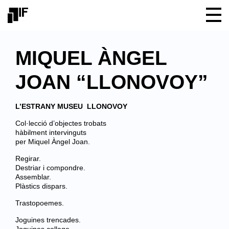
MIQUEL ÀNGEL
JOAN “LLONOVOY”
L’ESTRANY MUSEU
LLONOVOY
Col·lecció d’objectes trobats
hàbilment intervinguts
per Miquel Àngel Joan.
Regirar.
Destriar i compondre.
Assemblar.
Plàstics dispars.
Trastopoemes.
Joguines trencades.