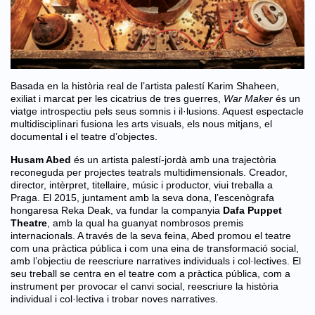
Basada en la història real de l’artista palestí Karim Shaheen,
exiliat i marcat per les cicatrius de tres guerres,
War Maker
és un
viatge introspectiu pels seus somnis i il·lusions. Aquest espectacle
multidisciplinari fusiona les arts visuals, els nous mitjans, el
documental i el teatre d’objectes.
Husam Abed
és un artista palestí-jordà amb una trajectòria
reconeguda per projectes teatrals multidimensionals. Creador,
director, intèrpret, titellaire, músic i productor, viui treballa a
Praga. El 2015, juntament amb la seva dona, l’escenògrafa
hongaresa Reka Deak, va fundar la companyia
Dafa Puppet
Theatre
, amb la qual ha guanyat nombrosos premis
internacionals. A través de la seva feina, Abed promou el teatre
com una pràctica pública i com una eina de transformació social,
amb l’objectiu de reescriure narratives individuals i col·lectives. El
seu treball se centra en el teatre com a pràctica pública, com a
instrument per provocar el canvi social, reescriure la història
individual i col·lectiva i trobar noves narratives.