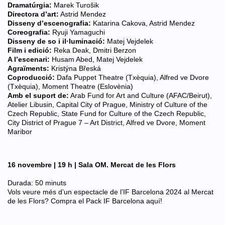
Dramatúrgia:
Marek Turošik
Directora d’art:
Astrid Mendez
Disseny d’escenografia:
Katarina Cakova, Astrid Mendez
Coreografia:
Ryuji Yamaguchi
Disseny de so i il·luminació:
Matej Vejdelek
Film i edició:
Reka Deak, Dmitri Berzon
A l’escenari:
Husam Abed, Matej Vejdelek
Agraïments:
Kristýna Břeská
Coproducció:
Dafa Puppet Theatre (Txèquia), Alfred ve Dvore
(Txèquia), Moment Theatre (Eslovènia)
Amb el suport de:
Arab Fund for Art and Culture (AFAC/Beirut),
Atelier Libusin, Capital City of Prague, Ministry of Culture of the
Czech Republic, State Fund for Culture of the Czech Republic,
City District of Prague 7 – Art District, Alfred ve Dvore, Moment
Maribor
16 novembre | 19 h | Sala OM. Mercat de les Flors
Durada: 50 minuts
Vols veure més d’un espectacle de l’IF Barcelona 2024 al Mercat
de les Flors?
Compra el Pack IF Barcelona aquí!