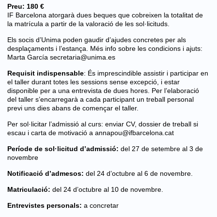
Preu: 180 €
IF Barcelona atorgarà dues beques que cobreixen la totalitat de
la matrícula a partir de la valoració de les sol·licituds.
Els socis d’Unima poden gaudir d’ajudes concretes per als
desplaçaments i l’estança. Més info sobre les condicions i ajuts:
Marta García
secretaria@unima.es
Requisit indispensable
: És imprescindible assistir i participar en
el taller durant totes les sessions sense excepció, i estar
disponible per a una entrevista de dues hores. Per l’elaboració
del taller s’encarregarà a cada participant un treball personal
previ uns dies abans de començar el taller.
Per sol·licitar l’admissió al curs: enviar CV, dossier de treball si
escau i carta de motivació a
annapou@ifbarcelona.cat
Període de sol·licitud d’admissió:
del 27 de setembre al 3 de
novembre
Notificació d’admesos:
del 24 d’octubre al 6 de novembre.
Matriculació:
del 24 d’octubre al 10 de novembre.
Entrevistes personals:
a concretar