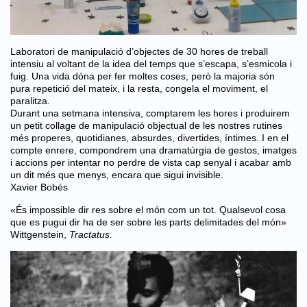
Laboratori de manipulació d’objectes de 30 hores de treball
intensiu al voltant de la idea del temps que s’escapa, s’esmicola i
fuig. Una vida dóna per fer moltes coses, però la majoria són
pura repetició del mateix, i la resta, congela el moviment, el
paralitza.
Durant una setmana intensiva, comptarem les hores i produirem
un petit collage de manipulació objectual de les nostres rutines
més properes, quotidianes, absurdes, divertides, íntimes. I en el
compte enrere, compondrem una dramatúrgia de gestos, imatges
i accions per intentar no perdre de vista cap senyal i acabar amb
un dit més que menys, encara que sigui invisible.
Xavier Bobés
«És impossible dir res sobre el món com un tot. Qualsevol cosa
que es pugui dir ha de ser sobre les parts delimitades del món»
Wittgenstein,
Tractatus.