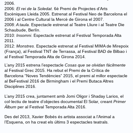
2006.
2006:
El rei de la Soledat
. 6è Premi de Projectes d’Arts
Escèniques Lleida 2005. Estrenat al Festival Neo de Barcelona el
2006 i al Centre Cultural la Mercè de Girona el 2007.
2008:
A taula
. Espectacle estrenat al Teatre Lliure i al Teatre Die
Schaubude, Berlín.
2010:
Insomni
. Espectacle estrenat al Festival Temporada Alta
2011.
2012:
Monstres
. Espectacle estrenat al Festival MIMA de Mirepoix
(França), al Festival TNT de Terrassa, al Festival BAD de Bilbao i
al Festival Temporada Alta de Girona 2014.
L’any 2015 estrena l’espectacle
Cosas que se olvidan fácilmente
al Festival Grec 2015. Ha rebut el Premi de la Crítica de
Barcelona “Noves Tendències” 2015, el premi al millor espectacle
al BeFestival 2016 de Birmingham i el Premi Butaca Altres
Disciplines 2016.
L’any 2015 crea, juntament amb Jomi Oligor i Shaday Larios, el
col·lectiu de teatre d’objectes documental El Solar, creant
Primer
Álbum
per al Festival Temporada Alta 2016.
Des del 2013, Xavier Bobés és artista associat a l’Animal a
l’Esquena, on ha creat els últims 3 espectacles teatrals.