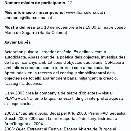
Nombre màxim de participants:
12
Més informació i inscripcions:
www.ifbarcelona.cat
i
annapou@ifbarcelona.cat
Mostra del resultat
: 18 de novembre a les 19:00 al Teatre Josep
Maria de Sagarra (Santa Coloma)
Xavier Bobés
Actor/manipulador i creador escènic. Es defineix com a
autodidacta. Apassionat de la poètica dels objectes, investiga des
de fa quinze anys amb tot tipus d’objectes quotidians. Col·labora
amb altres creadors com a intèrpret i com a manipulador.
Aprofundeix en la recerca del contingut simbòlic/teatral dels
objectes i de tot allò aparentment banal mitjançant la creació,
l’assaig i la docència.
L’any 2003 crea la companyia de teatre d’objectes – visual
PLAYGROUND, amb la qual ha escrit, dirigit i interpretat aquests
sis espectacles:
2003:
El cap als núvols
. Becat pel Krtu 2003. Premi FAD Sebastià
Gasch 2005-2006 com la millor aportació de l’any. Estrenat a
AreaTangent el 2004.
2005:
Duet
. Estrenat al Festival Escena Abierta de Burgos el