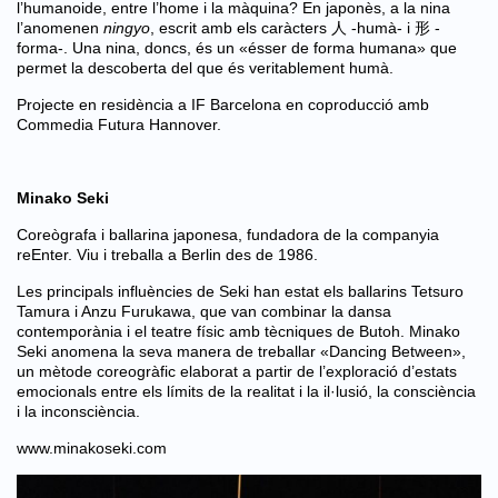
l’humanoide, entre l’home i la màquina? En japonès, a la nina
l’anomenen
ningyo
, escrit amb els caràcters 人 -humà- i 形 -
forma-. Una nina, doncs, és un «ésser de forma humana» que
permet la descoberta del que és veritablement humà.
Projecte en residència a IF Barcelona en coproducció amb
Commedia Futura Hannover.
Minako Seki
Coreògrafa i ballarina japonesa, fundadora de la companyia
reEnter. Viu i treballa a Berlin des de 1986.
Les principals influències de Seki han estat els ballarins Tetsuro
Tamura i Anzu Furukawa, que van combinar la dansa
contemporània i el teatre físic amb tècniques de Butoh. Minako
Seki anomena la seva manera de treballar «Dancing Between»,
un mètode coreogràfic elaborat a partir de l’exploració d’estats
emocionals entre els límits de la realitat i la il·lusió, la consciència
i la inconsciència.
www.minakoseki.com