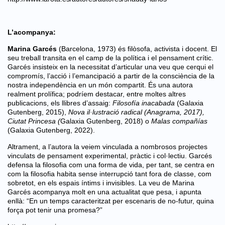
L’acompanya:
Marina Garcés
(Barcelona, 1973) és filòsofa, activista i docent. El
seu treball transita en el camp de la política i el pensament crític.
Garcés insisteix en la necessitat d’articular una veu que cerqui el
compromís, l’acció i l’emancipació a partir de la consciència de la
nostra independència en un món compartit. És una autora
realment prolífica; podríem destacar, entre moltes altres
publicacions, els llibres d’assaig:
Filosofía inacabada
(Galaxia
Gutenberg, 2015),
Nova il·lustració radical (Anagrama, 2017),
Ciutat Princesa (
Galaxia Gutenberg, 2018) o
Malas compañías
(Galaxia Gutenberg, 2022).
Altrament, a l’autora la veiem vinculada a nombrosos projectes
vinculats de pensament experimental, pràctic i col·lectiu. Garcés
defensa la filosofia com una forma de vida, per tant, se centra en
com la filosofia habita sense interrupció tant fora de classe, com
sobretot, en els espais íntims i invisibles. La veu de Marina
Garcés acompanya molt en una actualitat que pesa, i apunta
enllà: “En un temps caracteritzat per escenaris de no-futur, quina
força pot tenir una promesa?”