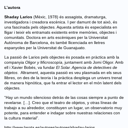
L’autora
Shaday Larios
(Mèxic, 1978) és assagista, dramaturga,
investigadora i creadora escènica. I per damunt de tot això, és
una fascinada pels objectes. Aquesta artista és especialista en
lligar i teixir els entramats existents entre memòries, objectes i
comunitats. Doctora en arts escèniques per la Universitat
Autònoma de Barcelona, és també llicenciada en lletres
espanyoles per la Universitat de Guanajuato.
La passió de Larios pels objectes és posada en pràctica amb la
companyia
Oligor y Microscopía
, juntament amb Jomi Oligor. Amb
ell i Xavier Bobés, va fundar
El Solar. Agencia de detectives de
objetos
. Altrament, aquesta passió es veu plasmada en els seus
llibres, on des de la teoria i la pràctica desplega un univers trenat
de manera hipnòtica, que fa entrar el lector en el món latent dels
objectes.
“Hay un mundo silencioso detrás de las cosas siempre a punto de
revelarse. […]. Creo que el teatro de objetos, y otras líneas de
trabajo a su alrededor, constituyen un lugar, un observatorio muy
potente, para entender e indagar sobre nuestras relaciones con
la cultura material”.
http://www.larota.es/autores/autores/shaday-larios