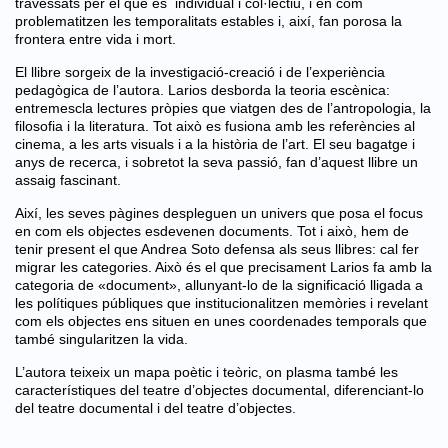
travessats per el que es individual i col·lectiu, i en com
problematitzen les temporalitats estables i, així, fan porosa la
frontera entre vida i mort.
El llibre sorgeix de la investigació-creació i de l’experiència
pedagògica de l’autora. Larios desborda la teoria escènica:
entremescla lectures pròpies que viatgen des de l’antropologia, la
filosofia i la literatura. Tot això es fusiona amb les referències al
cinema, a les arts visuals i a la història de l’art. El seu bagatge i
anys de recerca, i sobretot la seva passió, fan d’aquest llibre un
assaig fascinant.
Així, les seves pàgines despleguen un univers que posa el focus
en com els objectes esdevenen documents. Tot i això, hem de
tenir present el que Andrea Soto defensa als seus llibres: cal fer
migrar les categories. Això és el que precisament Larios fa amb la
categoria de «document», allunyant-lo de la significació lligada a
les polítiques públiques que institucionalitzen memòries i revelant
com els objectes ens situen en unes coordenades temporals que
també singularitzen la vida.
L’autora teixeix un mapa poètic i teòric, on plasma també les
característiques del teatre d’objectes documental, diferenciant-lo
del teatre documental i del teatre d’objectes.