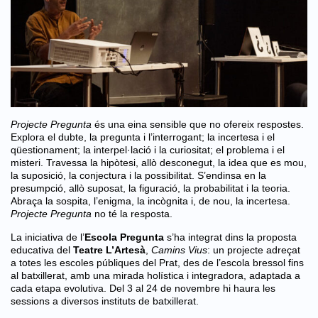
Projecte Pregunta
és una eina sensible que no ofereix respostes.
Explora el dubte, la pregunta i l’interrogant; la incertesa i el
qüestionament; la interpel·lació i la curiositat; el problema i el
misteri.
Travessa la hipòtesi, allò desconegut, la idea que es mou,
la suposició, la conjectura i la possibilitat.
S’endinsa en la
presumpció, allò suposat, la figuració, la probabilitat i la teoria.
Abraça la sospita, l’enigma, la incògnita i, de nou, la incertesa.
Projecte Pregunta
no té la resposta.
La iniciativa de l’
Escola Pregunta
s’ha integrat dins la proposta
educativa del
Teatre L’Artesà
,
Camins Vius
: un projecte adreçat
a totes les escoles públiques del Prat, des de l’escola bressol fins
al batxillerat, amb una mirada holística i integradora, adaptada a
cada etapa evolutiva. Del 3 al 24 de novembre hi haura les
sessions a diversos instituts de batxillerat.