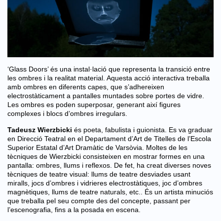
‘Glass Doors’
és una instal·lació que representa la transició entre
les ombres i la realitat material. Aquesta acció interactiva treballa
amb ombres en diferents capes, que s’adhereixen
electrostàticament a pantalles muntades sobre portes de vidre.
Les ombres es poden superposar, generant així figures
complexes i blocs d’ombres irregulars.
Tadeusz Wierzbicki
és poeta, fabulista i guionista. Es va graduar
en Direcció Teatral en el Departament d’Art de Titelles de l’Escola
Superior Estatal d’Art Dramàtic de Varsòvia. Moltes de les
tècniques de Wierzbicki consisteixen en mostrar formes en una
pantalla: ombres, llums i reflexos. De fet, ha creat diverses noves
tècniques de teatre visual: llums de teatre desviades usant
miralls, jocs d’ombres i vidrieres electrostàtiques, joc d’ombres
magnètiques, llums de teatre naturals, etc.. És un artista minuciós
que treballa pel seu compte des del concepte, passant per
l’escenografia, fins a la posada en escena.