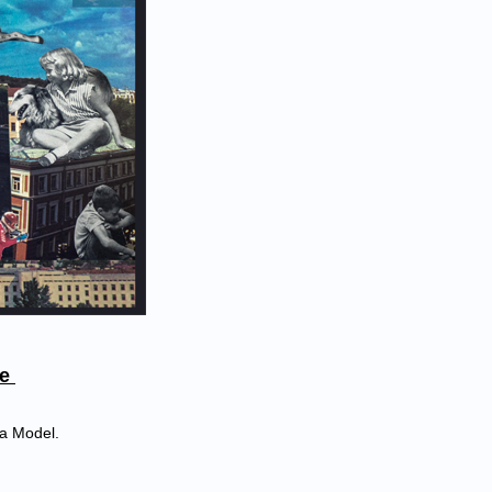
re
a Model.