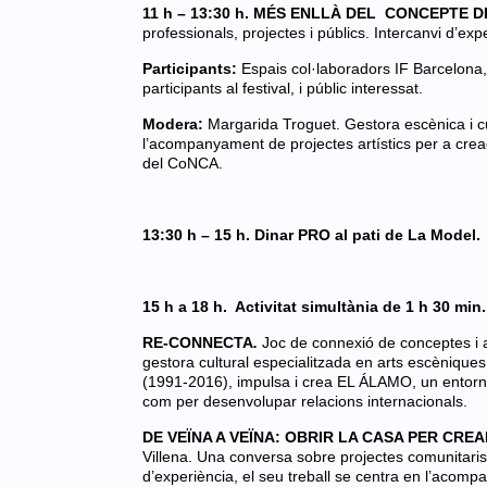
11 h – 13:30 h. MÉS ENLLÀ DEL CONCEPTE 
professionals, projectes i públics. Intercanvi d’exp
Participants:
Espais col·laboradors IF Barcelona, 
participants al festival, i públic interessat.
Modera:
Margarida Troguet
.
Gestora escènica i c
l’acompanyament de projectes artístics per a crea
del CoNCA.
13:30 h – 15 h. Dinar PRO al pati de La Model.
15 h a 18 h. Activitat simultània de 1 h 30 min
RE-CONNECTA
.
Joc de connexió de conceptes i a
gestora cultural especialitzada en arts escèniq
(1991-2016), impulsa i crea EL ÁLAMO, un entorn gen
com per desenvolupar relacions internacionals.
DE VEÏNA A VEÏNA: OBRIR LA CASA PER CR
Villena.
Una conversa sobre projectes comunitaris 
d’experiència, el seu treball se centra en l’acompa