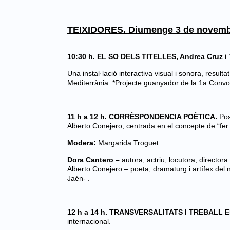
TEIXIDORES. Diumenge 3 de novem
10:30 h. EL SO DELS TITELLES, Andrea Cruz i
Una instal·lació interactiva visual i sonora, resultat 
Mediterrània.
*Projecte guanyador de la 1a Convo
11 h a 12 h. CORRÈSPONDENCIA POÈTICA.
Pos
Alberto Conejero, centrada en el concepte de “fer 
Modera:
Margarida Troguet.
Dora Cantero –
autora, actriu, locutora, directo
Alberto Conejero – poeta, dramaturg i artífex del n
Jaén- .
12 h a 14 h. TRANSVERSALITATS I TREBALL 
internacional.