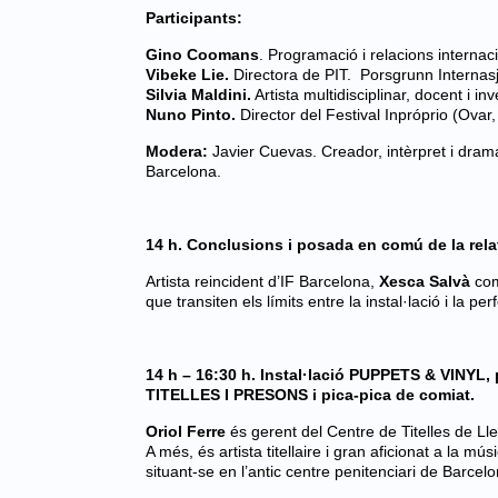
Participants:
Gino Coomans
. Programació i relacions internac
Vibeke Lie.
Directora de PIT. Porsgrunn Internas
Silvia Maldini.
Artista multidisciplinar, docent i i
Nuno Pinto.
Director del Festival Inpróprio (Ovar,
Modera:
Javier Cuevas. Creador, intèrpret i drama
Barcelona.
14 h. Conclusions i posada en comú de la relator
Artista reincident d’IF Barcelona, ​​
Xesca Salvà
com
que transiten els límits entre la instal·lació i la p
14 h – 16:30 h. Instal·lació PUPPETS & VINYL,
TITELLES I PRESONS
i pica-pica de comiat.
Oriol Ferre
és gerent del Centre de Titelles de Lle
A més, és artista titellaire i gran aficionat a la m
situant-se en l’antic centre penitenciari de Barcelo