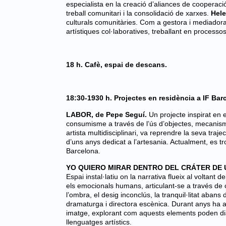
especialista en la creació d’aliances de cooperació 
treball comunitari i la consolidació de xarxes.
Hele
culturals comunitàries. Com a gestora i mediadora
artístiques col·laboratives, treballant en processos
18 h. Cafè, espai de descans.
18:30-1930 h. Projectes en residència a IF Bar
LABOR, de Pepe Seguí.
Un projecte inspirat en 
consumisme a través de l’ús d’objectes, mecanism
artista multidisciplinari, va reprendre la seva traje
d’uns anys dedicat a l’artesania. Actualment, es t
Barcelona.
YO QUIERO MIRAR DENTRO DEL CRÁTER DE U
Espai instal·latiu on la narrativa flueix al voltant
els emocionals humans, articulant-se a través de co
l’ombra, el desig inconclús, la tranquil·litat abans d
dramaturga i directora escènica. Durant anys ha apr
imatge, explorant com aquests elements poden dialo
llenguatges artístics.