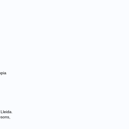
òpia
 Lleida.
esons,