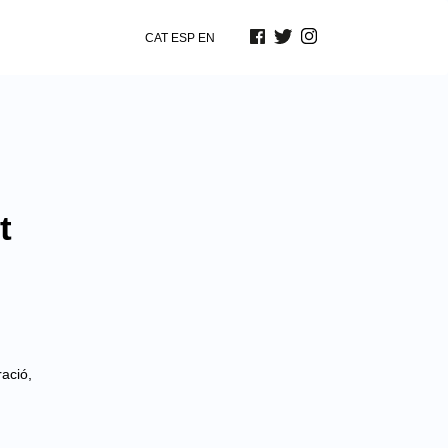
CAT
ESP
EN
t
ació,