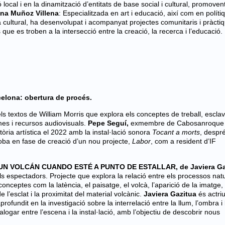
local i en la dinamització d’entitats de base social i cultural, promovent
na Muñoz Villena
:
Especialitzada en art i educació, així com en políti
 cultural, ha desenvolupat i acompanyat projectes comunitaris i pràcti
 que es troben a la intersecció entre la creació, la recerca i l’educació.
celona: obertura de procés.
els textos de William Morris que explora els conceptes de treball, esclav
es i recursos audiovisuals.
Pepe Seguí,
exmembre de Cabosanroque 
ctòria artística el 2022 amb la instal·lació sonora
Tocant a morts
, despr
roba en fase de creació d’un nou projecte,
Labor
, com a resident d’IF
N VOLCÁN CUANDO ESTÉ A PUNTO DE ESTALLAR, de Javiera Gaz
 dels espectadors. Projecte que explora la relació entre els processos natu
nceptes com la latència, el paisatge, el volcà, l’aparició de la imatge, 
e l’esclat i la proximitat del material volcànic.
Javiera Gazitua
és actriu
ofundit en la investigació sobre la interrelació entre la llum, l’ombra i 
gar entre l’escena i la instal·lació, amb l’objectiu de descobrir nous