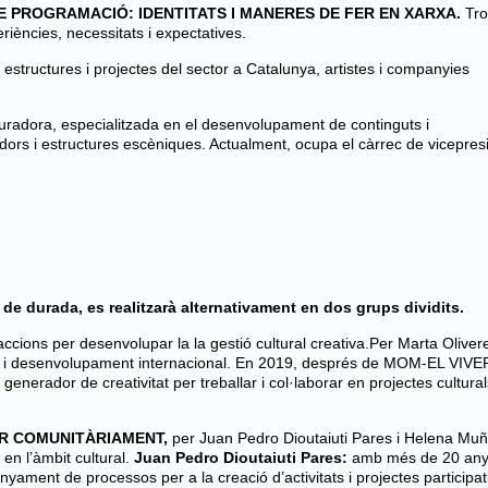
DE PROGRAMACIÓ: IDENTITATS I MANERES DE FER EN XARXA.
Tr
eriències, necessitats i expectatives.
estructures i projectes del sector a Catalunya, artistes i companyies
uradora, especialitzada en el desenvolupament de continguts i
dors i estructures escèniques. Actualment, ocupa el càrrec de vicepres
. de durada, es realitzarà alternativament en dos grups dividits.
ccions per desenvolupar la la gestió cultural creativa.
Per Marta Oliver
ues i desenvolupament internacional. En 2019, després de MOM-EL VIV
erador de creativitat per treballar i col·laborar en projectes culturals
EAR COMUNITÀRIAMENT
,
per Juan Pedro Dioutaiuti Pares i Helena Mu
en l’àmbit cultural.
Juan Pedro Dioutaiuti
Pares:
amb més de 20 an
nyament de processos per a la creació d’activitats i projectes participat