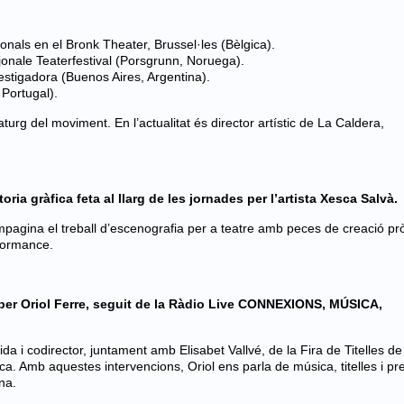
ionals en el Bronk Theater, Brussel·les (Bèlgica).
jonale Teaterfestival (Porsgrunn, Noruega).
nvestigadora (Buenos Aires, Argentina).
 Portugal).
turg del moviment. En l’actualitat és director artístic de La Caldera,
ia gràfica feta al llarg de les jornades per l’artista Xesca Salvà.
pagina el treball d’escenografia per a teatre amb peces de creació pr
erformance.
 per Oriol Ferre, seguit de la Ràdio Live CONNEXIONS, MÚSICA,
ida i codirector, juntament amb Elisabet Vallvé, de la Fira de Titelles de
úsica. Amb aquestes intervencions, Oriol ens parla de música, titelles i pr
na.