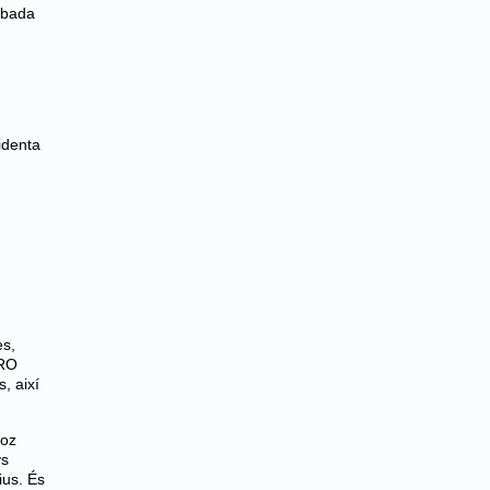
obada
identa
es,
ERO
, així
ñoz
ys
ius. És