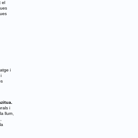
 el
ques
ques
atge i
i
és
itua.
rals i
la llum,
,
la