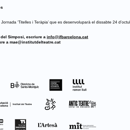
os
a Jornada ‘Titelles i Teràpia’ que es desenvoluparà el dissabte 24 d’oct
del Simposi, escriure a
info@ifbarcelona.cat
ure a mae@institutdelteatre.cat