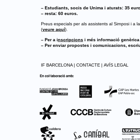
– Estudiants, socis de Unima i aturats: 35 eur
– resta: 60 euros.
Preus especials per als assistents al Simposi i a l
(
veure aquí
).
– Per a i
nscripcions
i més informació genèrica 
– Per enviar propostes i comunicacions, escri
IF BARCELONA |
CONTACTE |
AVÍS LEGAL