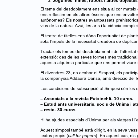
Joguines, nines, robots i altres objecte
El tema del desdoblament ens situa al cor matei
ens reflectim en els altres éssers que ens envolte
autònomes? Els nostres avantpassats prehistòrics v
vius de la natura. Avui, les arts i la ciència comple
El teatre de titelles ens dóna l’oportunitat de pla
sota l’impuls de la necessitat creadora de duplicar
Tractar els temes del desdoblament i de l’alteritat 
extensió: des de les seves formes més tradicional
aquesta alquímia particular que ens permet viure ide
El divendres 23, en acabar el Simposi, els particip
la companyiaa Addaura Dansa, amb direcció de Teia
Les condicions de subscripció al Simposi són les 
– Associats a la revista Putxinel·li: 10 euros.
– Estudiants universitaris, socis de Unima i at
– resta: 30 euros
Hi ha ajudes especials d’Unima per als viatges i l’
Aquest simposi també està dirigit, en la seva vess
textos propis (
call for papers
). En aquest cas, els