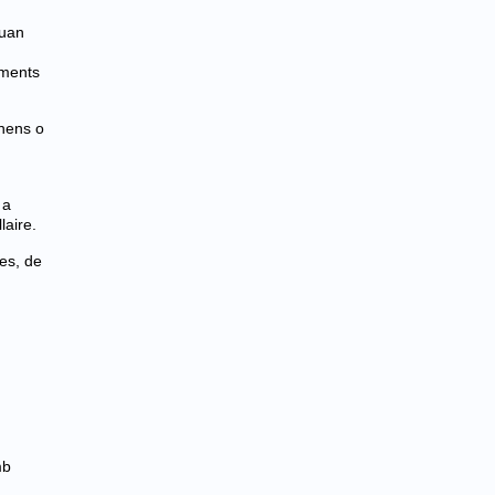
quan
ements
 nens o
 a
laire.
tes, de
mb