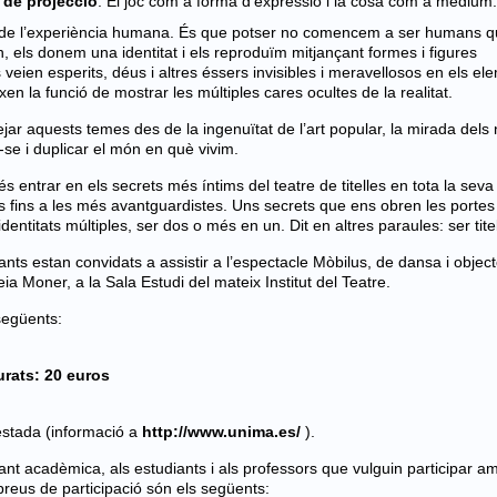
s de projecció
. El joc com a forma d’expressió i la cosa com a mèdium.
x de l’experiència humana. És que potser no comencem a ser humans 
n, els donem una identitat i els reproduïm mitjançant formes i figures
eien esperits, déus i altres éssers invisibles i meravellosos en els el
ixen la funció de mostrar les múltiples cares ocultes de la realitat.
ntejar aquests temes des de la ingenuïtat de l’art popular, la mirada dels
-se i duplicar el món en què vivim.
és entrar en els secrets més íntims del teatre de titelles en tota la seva
s fins a les més avantguardistes. Uns secrets que ens obren les portes
ntitats múltiples, ser dos o més en un. Dit en altres paraules: ser titel
ants estan convidats a assistir a l’espectacle Mòbilus, de dansa i objec
 Moner, a la Sala Estudi del mateix Institut del Teatre.
següents:
urats: 20 euros
estada (informació a
http://www.unima.es/
).
ant acadèmica, als estudiants i als professors que vulguin participar a
 preus de participació són els següents: