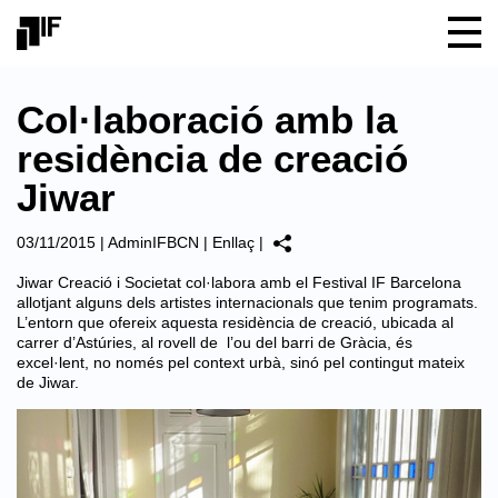
Col·laboració amb la
residència de creació
Jiwar
03/11/2015
|
AdminIFBCN
|
Enllaç
|
Jiwar Creació i Societat
col·labora amb el Festival IF Barcelona
allotjant alguns dels
artistes internacionals que tenim programats
.
L’entorn que ofereix aquesta residència de creació, ubicada al
carrer d’Astúries, al rovell de l’ou del barri de Gràcia, és
excel·lent, no només pel context urbà, sinó pel contingut mateix
de Jiwar.