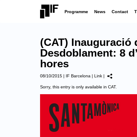
Programme
News
Contact
T
(CAT) Inauguració d
Desdoblament: 8 d’
hores
08/10/2015
|
IF Barcelona
|
Link
|
Sorry, this entry is only available in
CAT
.