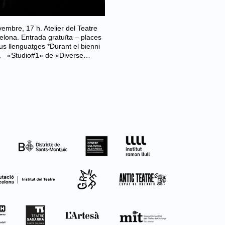
vembre, 17 h. Atelier del Teatre
elona. Entrada gratuïta – places
us llenguatges *Durant el bienni
na. «Studio#1» de «Diverse…