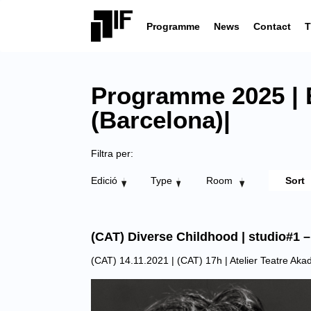
Programme
News
Contact
T
Programme 2025 | E
(Barcelona)|
Filtra per:
Edició
Type
Room
(CAT) Diverse Childhood | studio#1 
(CAT) 14.11.2021 | (CAT) 17h |
Atelier Teatre Ak