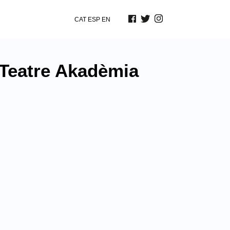
CAT
ESP
EN
 Teatre Akadèmia