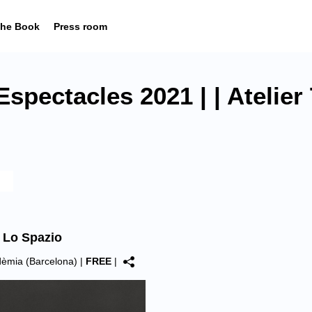
he Book
Press room
spectacles 2021 | | Atelier
– Lo Spazio
adèmia (Barcelona)
|
FREE
|