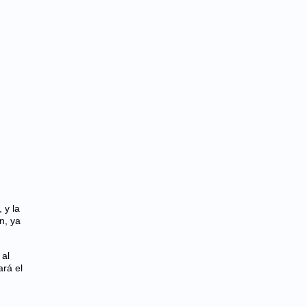
 y la
n, ya
 al
ará el