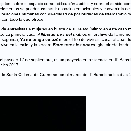
bjetos, sobre el espacio como edificación audible y sobre el sonido co
elementos se pueden construir espacios emocionales y convertir la acc
 de relaciones humanas con diversidad de posibilidades de intercambio d
 con todo lo que ofrece.
r de entrevistas a mujeres en busca de su relato íntimo: en este caso 
xo. La primera casa,
Alliberau-nos del mal
, es un archivo de la memo
La segunda,
Ya no tengo corazón
, es el frío de vivir sin casa, el aband
va en la calle, y la tercera,
Entre totes les dones
, gira alrededor del
a el pasado 17 de septiembre, es un proyecto en residencia en IF Barce
ncies 2017
.
a de Santa Coloma de Gramenet en el marco de IF Barcelona los días 1