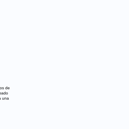
tos de
abado
a una