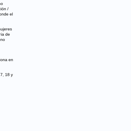
mo
ión /
onde el
mujeres
ria de
ono
lona en
7, 18 y