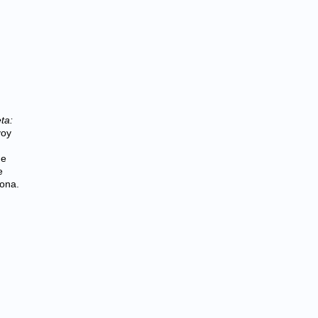
ta:
voy
de
e
lona.