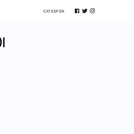
CAT
ESP
EN
)|