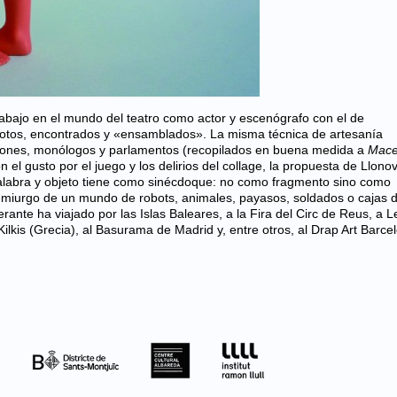
abajo en el mundo del teatro como actor y escenógrafo con el de
 rotos, encontrados y «ensamblados». La misma técnica de artesanía
egones, monólogos y parlamentos (recopilados en buena medida a
Mace
 el gusto por el juego y los delirios del collage, la propuesta de Llono
palabra y objeto tiene como sinécdoque: no como fragmento sino como
emiurgo de un mundo de robots, animales, payasos, soldados o cajas 
ante ha viajado por las Islas Baleares, a la Fira del Circ de Reus, a L
Kilkis (Grecia), al Basurama de Madrid y, entre otros, al Drap Art Barce