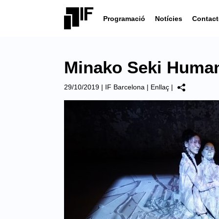
Programació
Notícies
Contact
Minako Seki Human
29/10/2019
|
IF Barcelona
|
Enllaç
|