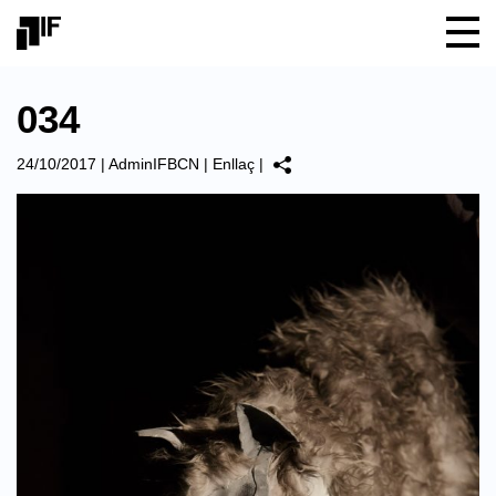
034
24/10/2017
|
AdminIFBCN
|
Enllaç
|