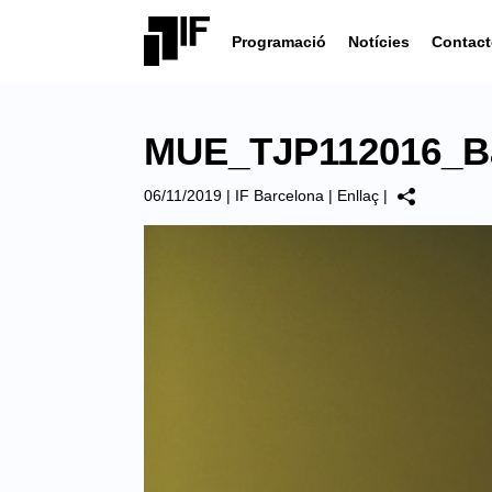
Programació
Notícies
Contact
MUE_TJP112016_Ba
06/11/2019
|
IF Barcelona
|
Enllaç
|