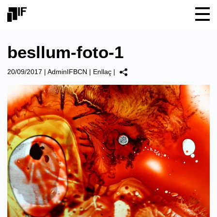
besllum-foto-1
20/09/2017
|
AdminIFBCN
|
Enllaç
|