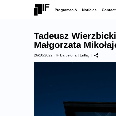
Programació
Notícies
Contact
Tadeusz Wierzbicki
Małgorzata Mikołaj
26/10/2022
|
IF Barcelona
|
Enllaç
|