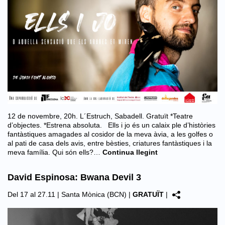
12 de novembre, 20h. L´Estruch, Sabadell. Gratuït *Teatre
d’objectes. *Estrena absoluta. Ells i jo és un calaix ple d’històries
fantàstiques amagades al cosidor de la meva àvia, a les golfes o
al pati de casa dels avis, entre bèsties, criatures fantàstiques i la
meva família. Qui són ells?…
Continua llegint
David Espinosa: Bwana Devil 3
Del 17 al 27.11 |
Santa Mònica (BCN)
|
GRATUÏT
|