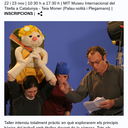
22 i 23 nov | 10:30 h a 17:30 h |
MIT Museu Internacional del
Titella a Catalunya - Teia Moner (Palau-solità i Plegamans)
|
INSCRIPCIONS
|
Taller intensiu totalment pràctic en què explorarem els principis
bàsics del treball amb titelles davant de la càmera. Tots els