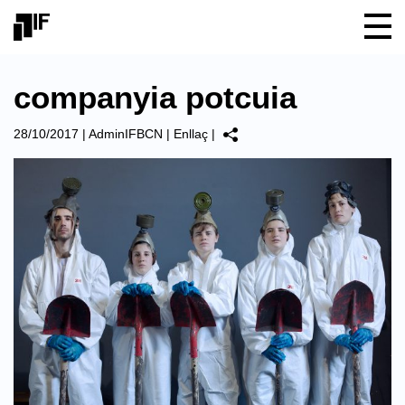
companyia potcuia
28/10/2017
|
AdminIFBCN
|
Enllaç
|