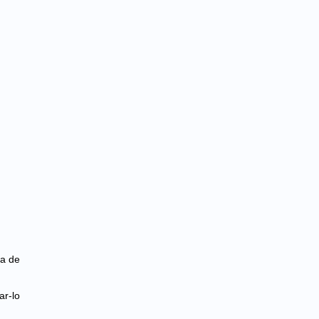
ça de
ar-lo