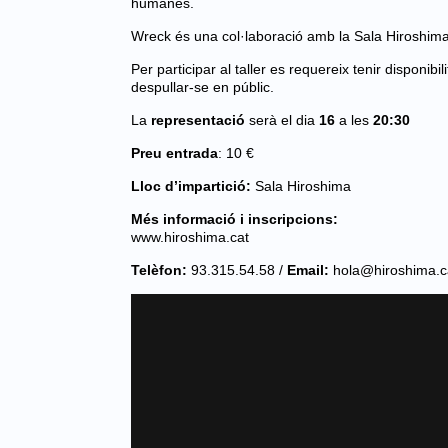
humanes.
Wreck és una col·laboració amb la Sala Hiroshim
Per participar al taller es requereix tenir disponib
despullar-se en públic.
La
representació
serà el dia
16
a les
20:30
Preu entrada
: 10 €
Lloc d’impartició:
Sala Hiroshima
Més informació i inscripcions:
www.hiroshima.cat
Telèfon:
93.315.54.58 /
Email:
hola@hiroshima.c