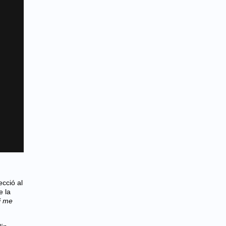
ecció al
e la
i me