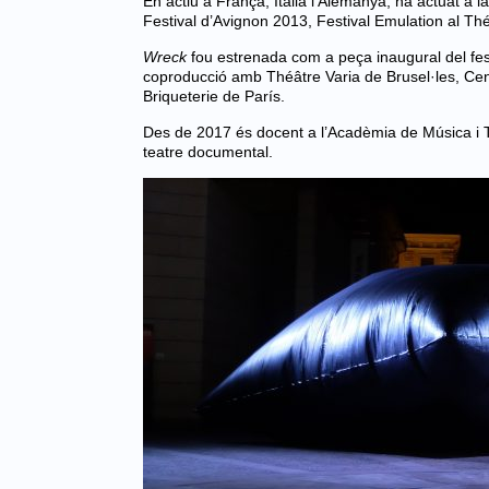
En actiu a França, Itàlia i Alemanya, ha actuat a
Festival d’Avignon 2013, Festival Emulation al Th
Wreck
fou estrenada com a peça inaugural del fest
coproducció amb Théâtre Varia de Brusel·les, Cen
Briqueterie de París.
Des de 2017 és docent a l’Acadèmia de Música i Tea
teatre documental.