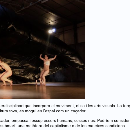
terdisciplinari que incorpora el moviment, el so i les arts visuals. La for
ultura tova, es mogui en l’espai com un caçador.
cador, empassa i escup éssers humans, cossos nus. Podríem consider
i submarí, una metàfora del capitalisme o de les mateixes condicions