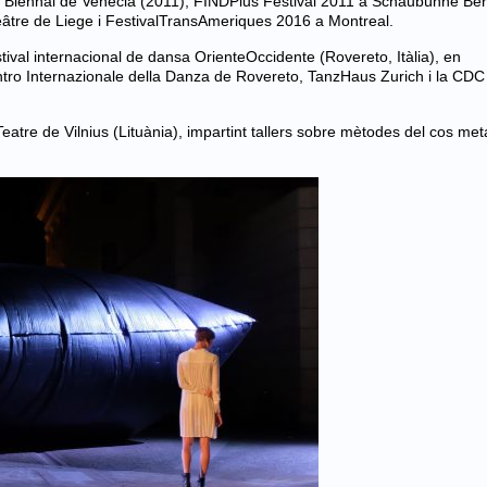
 la Biennal de Venècia (2011), FINDPlus Festival 2011 a Schaubühne Berl
éâtre de Liege i FestivalTransAmeriques 2016 a Montreal.
ival internacional de dansa OrienteOccidente (Rovereto, Itàlia), en
tro Internazionale della Danza de Rovereto, TanzHaus Zurich i la CDC
tre de Vilnius (Lituània), impartint tallers sobre mètodes del cos meta