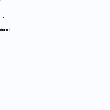
in,
 La
fòric i