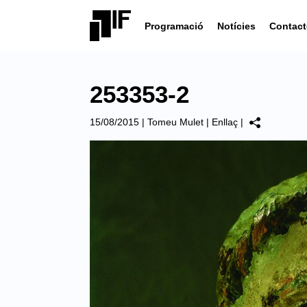
Programació
Notícies
Contact
253353-2
15/08/2015
|
Tomeu Mulet
|
Enllaç
|